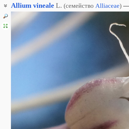
Allium
vineale
L.
(
семейство
Alliaceae
)
Лук виноградниковый
Лук виноградный