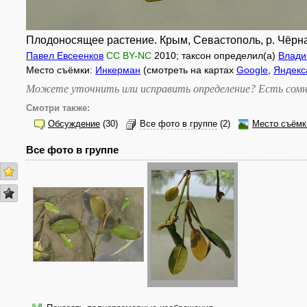
Плодоносящее растение. Крым, Севастополь, р. Чёрная
Павел Евсеенков
CC BY-NC
2010
; таксон определил(а)
Влади
Место съёмки:
Инкерман
(смотреть на картах
Google
,
Яндекс
Можете уточнить или исправить определение? Есть сомн
Смотри также:
Обсуждение
(30)
Все фото в группе
(2)
Место съёмк
Все фото в группе