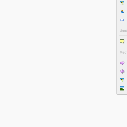
Изо
Мес