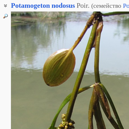
Potamogeton
nodosus
Poir.
(
семейство
Po
Рдест речной