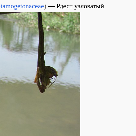
tamogetonaceae
)
Рдест узловатый