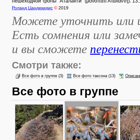
пешеходной тропы "Аталанти" (μονοπάτι Αταλάντη). 13.
Роланд Цандекидис
©
2019
Можете уточнить или и
Есть сомнения или зам
и вы сможете
перенест
Смотри также:
Все фото в группе
(3)
Все фото таксона
(13)
Описан
Все фото в группе