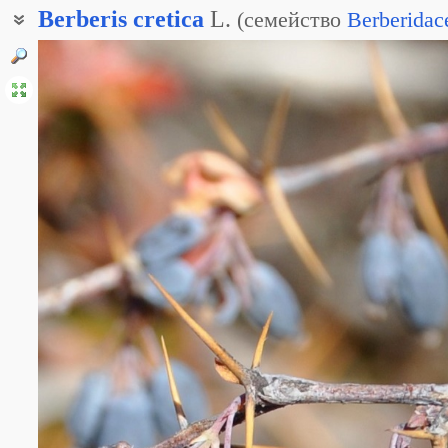
Berberis
cretica
L.
(
семейство
Berberidac