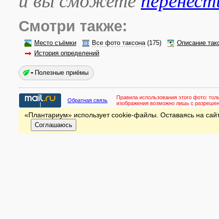
и вы сможете
перенест
Смотри также:
Место съёмки
Все фото таксона
(175)
Описание так
История определений
Полезные приёмы
Правила использования этого фото:
тол
Обратная связь
изображения возможно лишь с разреше
«Плантариум» использует cookie-файлы. Оставаясь на сайт
Соглашаюсь