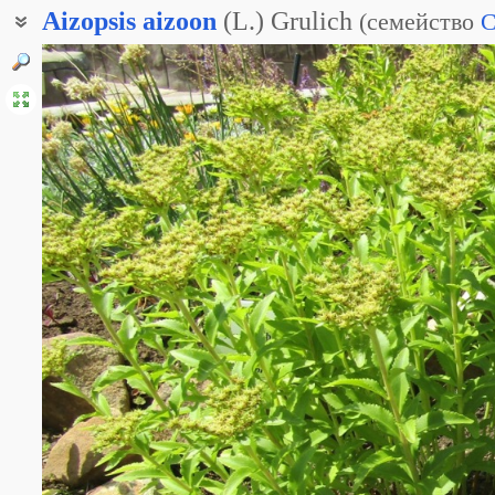
Aizopsis
aizoon
(L.) Grulich
(
семейство
C
Живучник вечноживой
Очиток живучий
Очиток сверхживучий