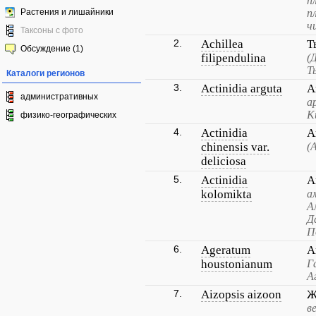
п
Растения и лишайники
п
ч
Таксоны с фото
2.
Achillea
Т
Обсуждение (1)
filipendulina
(
Т
Каталоги регионов
3.
Actinidia arguta
А
административных
а
К
физико-географических
4.
Actinidia
А
chinensis var.
(
deliciosa
5.
Actinidia
А
kolomikta
а
А
Д
П
6.
Ageratum
А
houstonianum
Г
А
7.
Aizopsis aizoon
Ж
в