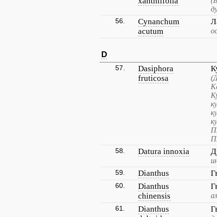
xanthiifolia
(
д
56.
Cynanchum
Л
acutum
о
D
57.
Dasiphora
К
fruticosa
(
К
К
к
к
к
П
П
58.
Datura innoxia
Д
и
59.
Dianthus
Г
60.
Dianthus
Г
chinensis
а
61.
Dianthus
Г