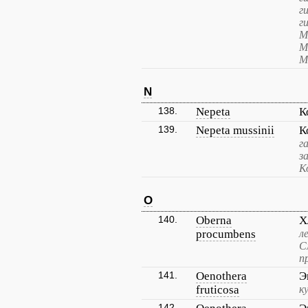
г
г
М
М
М
N
138.
Nepeta
К
139.
Nepeta mussinii
К
г
з
К
O
140.
Oberna
Х
procumbens
л
С
п
141.
Oenothera
Э
fruticosa
к
142.