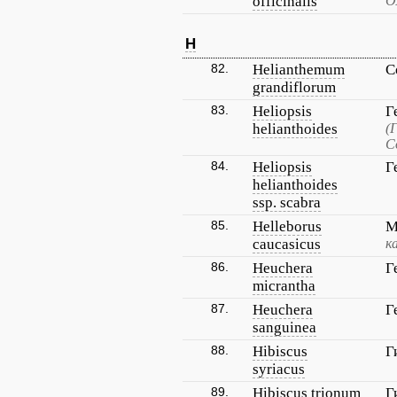
officinalis
О
H
82.
Helianthemum
С
grandiflorum
83.
Heliopsis
Г
helianthoides
(
С
84.
Heliopsis
Г
helianthoides
ssp. scabra
85.
Helleborus
М
caucasicus
к
86.
Heuchera
Г
micrantha
87.
Heuchera
Г
sanguinea
88.
Hibiscus
Г
syriacus
89.
Hibiscus trionum
Г