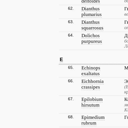
deltoides
д
62.
Dianthus
Г
plumarius
в
63.
Dianthus
Г
squarrosus
о
64.
Dolichos
Д
purpureus
б
Л
E
65.
Echinops
М
exaltatus
66.
Eichhornia
Э
crassipes
(
к
67.
Epilobium
К
hirsutum
м
К
68.
Epimedium
Г
rubrum