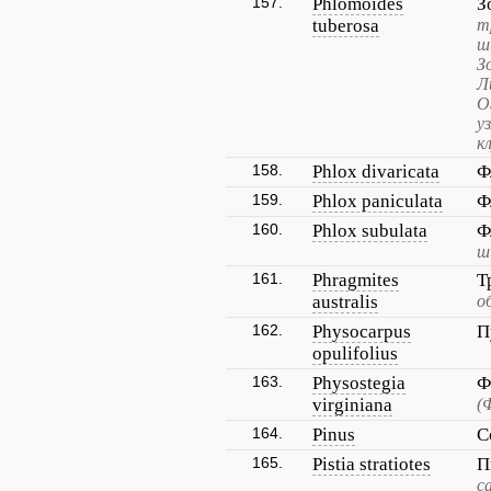
157.
Phlomoides
З
tuberosa
т
ш
З
Л
О
у
к
158.
Phlox divaricata
Ф
159.
Phlox paniculata
Ф
160.
Phlox subulata
Ф
ш
161.
Phragmites
Т
australis
о
162.
Physocarpus
П
opulifolius
163.
Physostegia
Ф
virginiana
(
164.
Pinus
С
165.
Pistia stratiotes
П
с