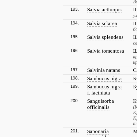
В
193.
Salvia aethiopis
Ш
у
194.
Salvia sclarea
Ш
б
195.
Salvia splendens
Ш
с
196.
Salvia tomentosa
Ш
к
к
197.
Salvinia natans
С
198.
Sambucus nigra
Б
199.
Sambucus nigra
Б
f. laciniata
200.
Sanguisorba
К
officinalis
(
К
К
т
201.
Saponaria
М