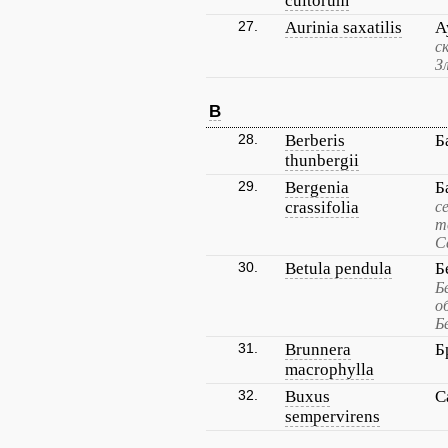
cultorum
27.
Aurinia saxatilis
А
с
З
B
28.
Berberis
Б
thunbergii
29.
Bergenia
Б
crassifolia
с
т
С
30.
Betula pendula
Б
Б
о
Б
31.
Brunnera
Б
macrophylla
32.
Buxus
С
sempervirens