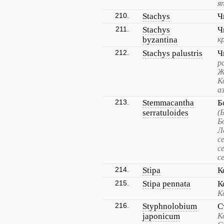
я
210.
Stachys
Ч
211.
Stachys
Ч
byzantina
к
212.
Stachys palustris
Ч
р
Ж
К
а
213.
Stemmacantha
Б
serratuloides
(
Б
Л
с
с
с
214.
Stipa
К
215.
Stipa pennata
К
К
216.
Styphnolobium
С
japonicum
К