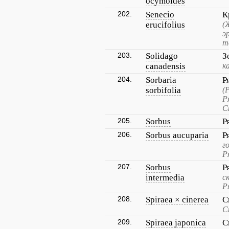
ocymoides
202.
Senecio
К
erucifolius
(
э
т
203.
Solidago
З
canadensis
к
204.
Sorbaria
Р
sorbifolia
(
Р
С
205.
Sorbus
Р
206.
Sorbus aucuparia
Р
г
Р
207.
Sorbus
Р
intermedia
с
Р
208.
Spiraea × cinerea
С
С
209.
Spiraea japonica
С