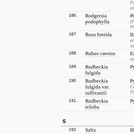
Р
о
186.
Rodgersia
Р
podophylla
(
Р
187.
Rosa foetida
Ш
в
з
188.
Rubus caesius
Е
о
189.
Rudbeckia
Р
fulgida
190.
Rudbeckia
Р
fulgida var.
С
Р
sullivantii
191.
Rudbeckia
Р
triloba
S
192.
Salix
И