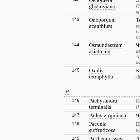
Oenothera
Э
glazioviana
О
к
143.
Onopordum
Т
acanthium
к
О
о
144.
Osmundastrum
Ч
asiaticum
а
Ч
к
145.
Oxalis
К
tetraphylla
Д
P
146.
Pachysandra
П
terminalis
(
147.
Padus virginiana
Ч
148.
Paeonia
П
suffruticosa
п
149.
Parthenocissus
Д