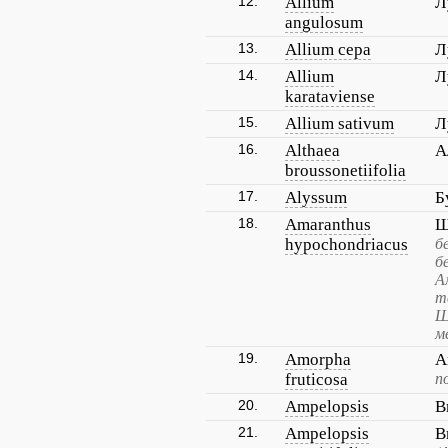
12.
Allium
Л
angulosum
13.
Allium cepa
Л
14.
Allium
Л
karataviense
15.
Allium sativum
Л
16.
Althaea
А
broussonetiifolia
17.
Alyssum
Б
18.
Amaranthus
Щ
hypochondriacus
б
б
А
т
Щ
м
19.
Amorpha
А
fruticosa
п
20.
Ampelopsis
В
21.
Ampelopsis
В