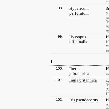
в
98.
Hypericum
З
perforatum
(
Д
З
п
п
99.
Hyssopus
И
officinalis
И
т
з
I
100.
Iberis
И
gibraltarica
г
101.
Inula britannica
Д
З
З
П
102.
Iris pseudacorus
И
о
б