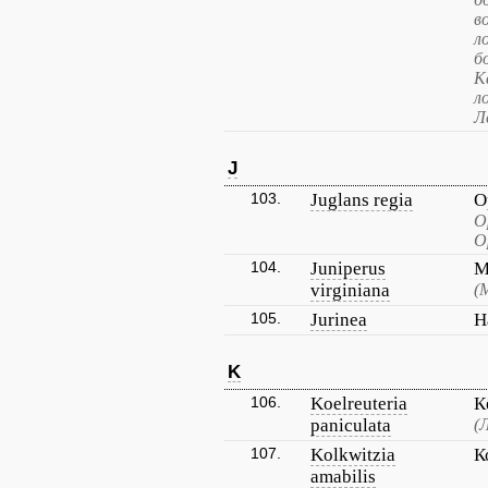
в
л
б
К
л
Л
J
103.
Juglans regia
О
О
О
104.
Juniperus
М
virginiana
(
105.
Jurinea
Н
K
106.
Koelreuteria
К
paniculata
(
107.
Kolkwitzia
К
amabilis