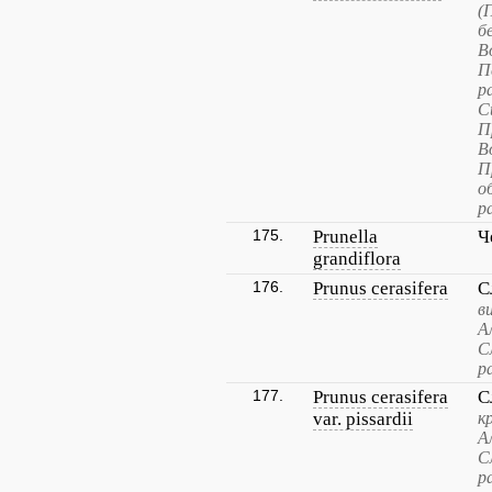
(
б
В
П
р
С
П
В
П
о
р
175.
Prunella
Ч
grandiflora
176.
Prunus cerasifera
С
в
А
С
р
177.
Prunus cerasifera
С
var. pissardii
к
А
С
р