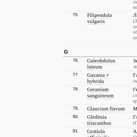
г
к
75.
Filipendula
Л
vulgaris
(
ш
о
ш
G
76.
Galeobdolon
З
luteum
ж
77.
Gazania ×
Г
hybrida
г
78.
Geranium
Г
sanguineum
с
к
79.
Glaucium flavum
М
80.
Gleditsia
Г
triacanthos
(
81.
Gratiola
А