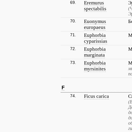
69.
Eremurus
Э
spectabilis
(
Э
70.
Euonymus
Б
europaeus
71.
Euphorbia
М
cyparissias
72.
Euphorbia
М
marginata
73.
Euphorbia
М
myrsinites
м
п
F
74.
Ficus carica
С
(
Д
д
д
о
г