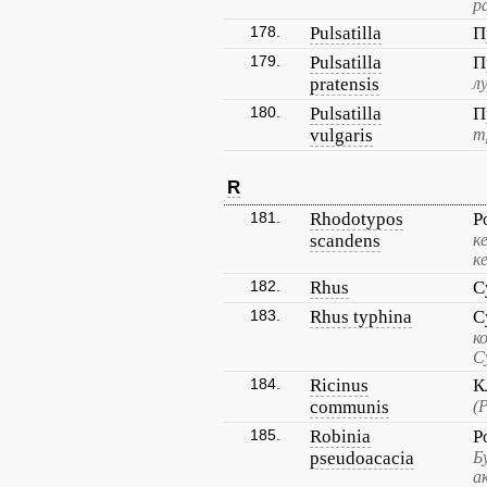
р
178.
Pulsatilla
П
179.
Pulsatilla
П
pratensis
л
180.
Pulsatilla
П
vulgaris
т
R
181.
Rhodotypos
Р
scandens
к
к
182.
Rhus
С
183.
Rhus typhina
С
к
С
184.
Ricinus
К
communis
(
185.
Robinia
Р
pseudoacacia
Б
а