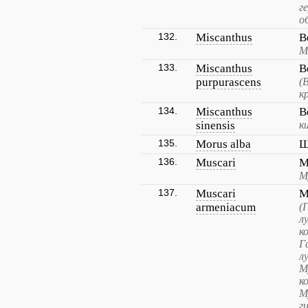
г
о
132.
Miscanthus
В
М
133.
Miscanthus
В
purpurascens
(
к
134.
Miscanthus
В
sinensis
к
135.
Morus alba
Ш
136.
Muscari
М
М
137.
Muscari
М
armeniacum
(
л
к
Г
л
М
к
М
г