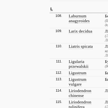
L
108.
Laburnum
Б
anagyroides
(
д
109.
Larix decidua
Л
(
Л
110.
Liatris spicata
Л
к
Л
111.
Ligularia
Б
przewalskii
(
112.
Ligustrum
Б
113.
Ligustrum
Б
vulgare
114.
Liriodendron
Л
chinense
115.
Liriodendron
Л
tulipifera
(