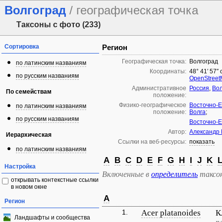
Волгоград
/ географическая точка
Таксоны с фото (233)
Сортировка
Регион
Географическая точка:
Волгоград
по латинским названиям
Координаты:
48° 41′ 57″ 
по русским названиям
OpenStree
Административное
Россия
,
Вол
По семействам
положение:
Физико-географическое
Восточно-Е
по латинским названиям
положение:
Волга
;
по русским названиям
Восточно-Е
Автор:
Александр
Иерархическая
Ссылки на веб-ресурсы:
показать
по латинским названиям
A
B
C
D
E
F
G
H
I
J
K
Настройка
Включенные в
определитель
таксо
открывать контекстные ссылки
в новом окне
A
Регион
1.
Acer platanoides
К
Ландшафты и сообщества