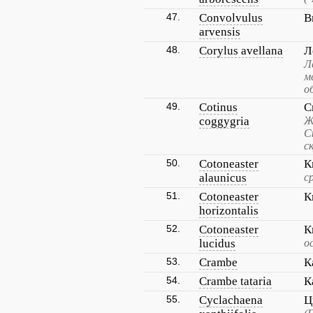
47.
Convolvulus
В
arvensis
48.
Corylus avellana
Л
Л
м
о
49.
Cotinus
С
coggygria
Ж
С
с
50.
Cotoneaster
К
alaunicus
с
51.
Cotoneaster
К
horizontalis
52.
Cotoneaster
К
lucidus
о
53.
Crambe
К
54.
Crambe tataria
К
55.
Cyclachaena
Ц