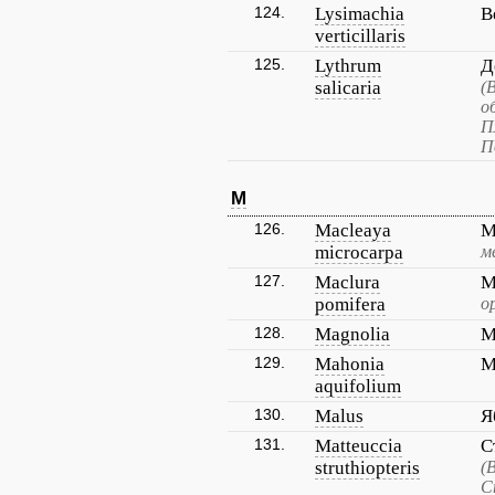
124.
Lysimachia
В
verticillaris
125.
Lythrum
Д
salicaria
(
о
П
П
M
126.
Macleaya
М
microcarpa
м
127.
Maclura
М
pomifera
о
128.
Magnolia
М
129.
Mahonia
М
aquifolium
130.
Malus
Я
131.
Matteuccia
С
struthiopteris
(
С