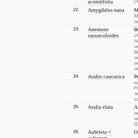
aconitifolia
(
22.
Amygdalus nana
М
М
м
23.
Anemone
В
ranunculoides
(
А
л
В
л
л
л
24.
Arabis caucasica
Р
к
Р
ж
ч
25.
Aralia elata
А
м
м
Ш
26.
Aubrieta ×
О