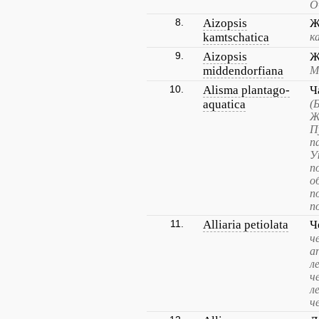
О
8.
Aizopsis
Ж
kamtschatica
к
9.
Aizopsis
Ж
middendorfiana
М
10.
Alisma plantago-
Ч
aquatica
(
Ж
П
п
У
п
о
п
п
11.
Alliaria petiolata
Ч
ч
а
л
ч
л
ч