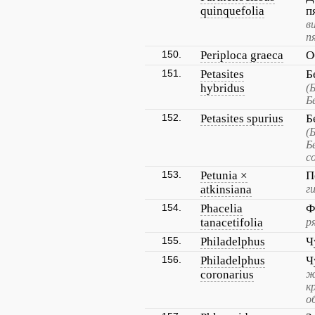
quinquefolia
п
в
п
150.
Periploca graeca
О
151.
Petasites
Б
hybridus
(
Б
152.
Petasites spurius
Б
(
Б
с
153.
Petunia ×
П
atkinsiana
г
154.
Phacelia
Ф
tanacetifolia
р
155.
Philadelphus
Ч
156.
Philadelphus
Ч
coronarius
ж
к
о