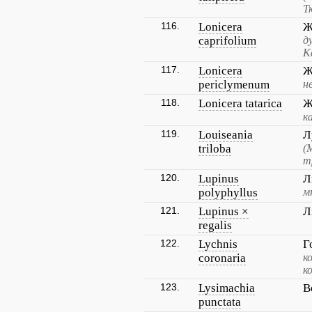
Т
116.
Lonicera
Ж
caprifolium
д
К
117.
Lonicera
Ж
periclymenum
н
118.
Lonicera tatarica
Ж
к
119.
Louiseania
Л
triloba
(
т
120.
Lupinus
Л
polyphyllus
м
121.
Lupinus ×
Л
regalis
122.
Lychnis
Г
coronaria
к
к
123.
Lysimachia
В
punctata