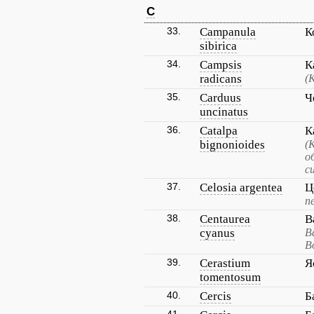
C
33.
Campanula
К
sibirica
34.
Campsis
К
radicans
(
35.
Carduus
Ч
uncinatus
36.
Catalpa
К
bignonioides
(
о
с
37.
Celosia argentea
Ц
п
38.
Centaurea
В
cyanus
В
В
39.
Cerastium
Я
tomentosum
40.
Cercis
Б