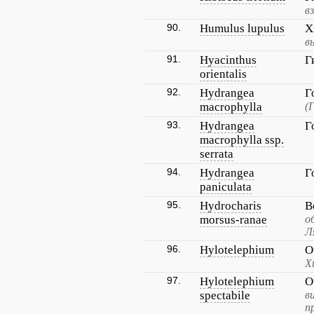
в
90.
Humulus lupulus
Х
в
91.
Hyacinthus
Г
orientalis
92.
Hydrangea
Г
macrophylla
(
93.
Hydrangea
Г
macrophylla ssp.
serrata
94.
Hydrangea
Г
paniculata
95.
Hydrocharis
В
morsus-ranae
о
Л
96.
Hylotelephium
О
Х
97.
Hylotelephium
О
spectabile
в
п