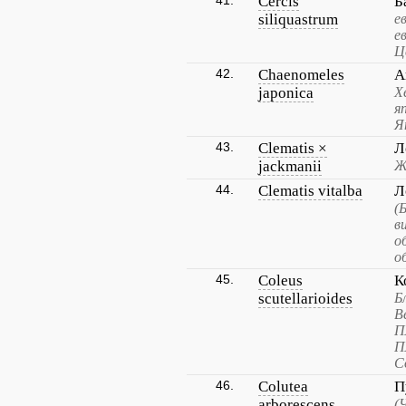
41.
Cercis
Б
siliquastrum
е
е
Ц
42.
Chaenomeles
А
japonica
Х
я
Я
43.
Clematis ×
Л
jackmanii
Ж
44.
Clematis vitalba
Л
(
в
о
о
45.
Coleus
К
scutellarioides
Б
В
П
П
С
46.
Colutea
П
arborescens
(