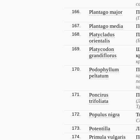
с
166.
Plantago major
П
(
167.
Plantago media
П
168.
Platycladus
П
orientalis
(
169.
Platycodon
Ш
grandiflorus
к
к
170.
Podophyllum
П
peltatum
щ
п
щ
171.
Poncirus
П
trifoliata
(
Т
172.
Populus nigra
Т
С
173.
Potentilla
Л
174.
Primula vulgaris
П