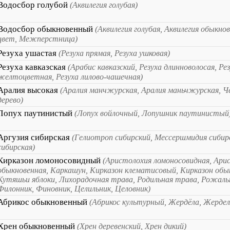
Водосбор голубой
(Аквилегия голубая)
Водосбор обыкновенный
(Аквилегия голубая, Аквилегия обыкно
цвет, Межперстница)
Резуха ушастая
(Резуха прямая, Резуха ушковая)
Резуха кавказская
(Арабис кавказский, Резуха длинноволосая, Ре
желтоцветная, Резуха лилово-чашечная)
Аралия высокая
(Аралия манчжурская, Аралия маньчжурская, Ч
дерево)
Лопух паутинистый
(Лопух войлочный, Лопушник паутинистый
Аргузия сибирская
(Гелиотроп сибирский, Мессершмидия сибир
сибирская)
Кирказон ломоносовидный
(Аристолохия ломоносовидная, Ари
обыкновенная, Каркашун, Кирказон клематисовый, Кирказон обы
Кутяшьи яблоки, Лихорадочная трава, Родильная трава, Рожаль
Филонник, Финовник, Целильник, Целовник)
Абрикос обыкновенный
(Абрикос культурный, Жердёла, Жердел
Хрен обыкновенный
(Хрен деревенский, Хрен дикий)