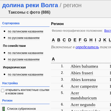
долина реки Волга
/ регион
Таксоны с фото (886)
Сортировка
Регион
Физико-географическое положение:
Вост
по латинским названиям
по русским названиям
A
B
C
D
E
F
G
H
I
J
K
По семействам
Включенные в
определитель
таксо
по латинским названиям
A
по русским названиям
1.
Abies balsamea
Иерархическая
2.
Abies fraseri
по латинским названиям
3.
Abies koreana
Настройка
4.
Acer campestre
открывать контекстные ссылки
5.
Acer
в новом окне
mandshuricum
Регион
6.
Acer negundo
Список субрегионов