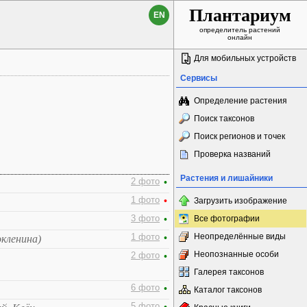
Плантариум
EN
определитель растений
онлайн
Для мобильных устройств
Сервисы
Определение растения
Поиск таксонов
Поиск регионов и точек
Проверка названий
Растения и лишайники
2 фото
•
1 фото
•
Загрузить изображение
3 фото
•
Все фотографии
Неопределённые виды
1 фото
•
окленина)
Неопознанные особи
2 фото
•
Галерея таксонов
6 фото
•
Каталог таксонов
5 фото