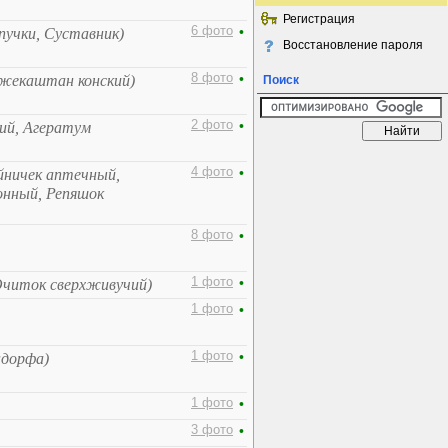
Регистрация
6 фото
•
пучки, Суставник)
Восстановление пароля
8 фото
•
Лжекаштан конский)
Поиск
2 фото
•
ий, Агератум
4 фото
•
йничек аптечный,
онный, Репяшок
8 фото
•
1 фото
•
Очиток сверхживучий)
1 фото
•
1 фото
•
ндорфа)
1 фото
•
3 фото
•