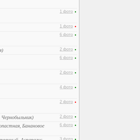
1 фото
•
1 фото
•
6 фото
•
2 фото
•
я)
6 фото
•
2 фото
•
4 фото
•
2 фото
•
2 фото
•
 Чернобыльник)
6 фото
•
опастная, Банановое
3 фото
•
ственный, Аспарагус