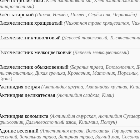
Клён остролистный
(Клён платановидный, Клён платанолистны
чинаролистный)
Клён татарский
(Лимок, Неклён, Паклён, Серёжник, Черноклён)
Тысячелистник хрящеватый
(Чихотная трава хрящеватая, Чи
Тысячелистник таволговый
(Деревей таволговый, Тысячелистн
Тысячелистник мелкоцветковый
(Деревей мелкоцветковый)
Тысячелистник обыкновенный
(Баранья трава, Белоголовник, Д
тысячелистник, Дикая гречиха, Кровавник, Маточник, Порезник,
Сузик)
Актинидия острая
(Актинидия аргута, Актинидия крупная, Ки
Актинидия деликатесная
(Актинидия сладкая, Киви)
Актинидия коломикта
(Актинидия амурская, Актинидия Сугава
крыжовник, Дальневосточный изюм, Кишмиш, Ползун)
Адонис весенний
(Аппетитная трава, Волосатик, Горицвет ве
весенний, Запальная трава, Запорная трава, Заячий мак, Сосонка