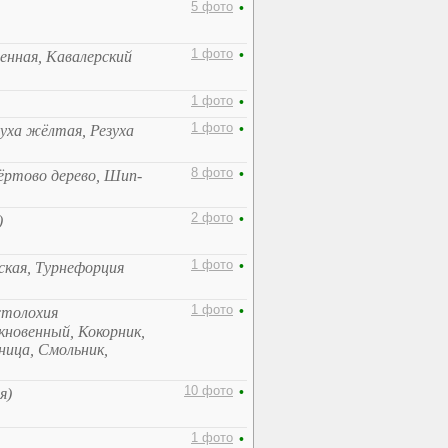
5 фото
•
1 фото
•
венная, Кавалерский
1 фото
•
1 фото
•
зуха жёлтая, Резуха
8 фото
•
ёртово дерево, Шип-
2 фото
•
)
1 фото
•
ская, Турнефорция
1 фото
•
столохия
кновенный, Кокорник,
ница, Смольник,
10 фото
•
я)
1 фото
•