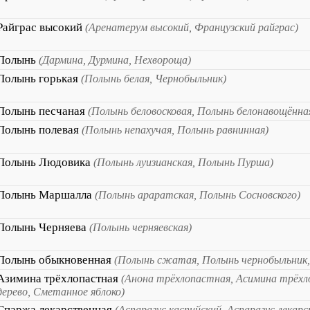
Райграс высокий
(Аренатерум высокий, Французский райграс)
Полынь
(Дармина, Дурмина, Нехвороща)
Полынь горькая
(Полынь белая, Чернобыльник)
Полынь песчаная
(Полынь беловосковая, Полынь белонавощённа
Полынь полевая
(Полынь непахучая, Полынь равнинная)
Полынь Людовика
(Полынь луизианская, Полынь Пурша)
Полынь Маршалла
(Полынь араратская, Полынь Сосновского)
Полынь Черняева
(Полынь черняевская)
Полынь обыкновенная
(Полынь сжатая, Полынь чернобыльник,
Азимина трёхлопастная
(Анона трёхлопастная, Асимина трёхл
дерево, Сметанное яблоко)
Спаржа лекарственная
(Аспарагус каспийский, Аспарагус лекар