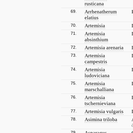
rusticana
69.
Arrhenatherum
elatius
70.
Artemisia
71.
Artemisia
absinthium
72.
Artemisia arenaria
73.
Artemisia
campestris
74.
Artemisia
ludoviciana
75.
Artemisia
marschalliana
76.
Artemisia
tschernieviana
77.
Artemisia vulgaris
78.
Asimina triloba
79.
Asparagus