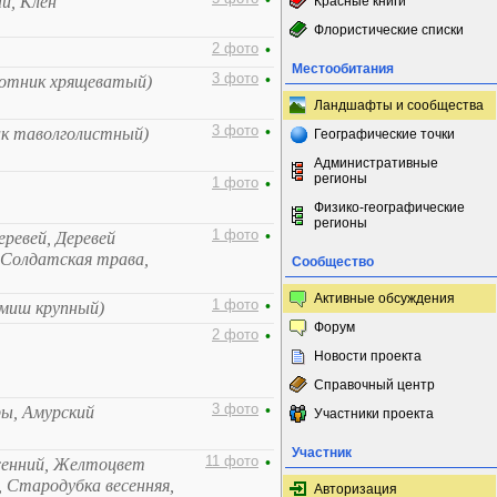
•
й, Клён
Красные книги
Флористические списки
2 фото
•
Местообитания
3 фото
•
хотник хрящеватый)
Ландшафты и сообщества
3 фото
•
ик таволголистный)
Географические точки
Административные
регионы
1 фото
•
Физико-географические
регионы
1 фото
•
еревей, Деревей
 Солдатская трава,
Сообщество
Активные обсуждения
1 фото
•
шмиш крупный)
Форум
2 фото
•
Новости проекта
Справочный центр
3 фото
•
ры, Амурский
Участники проекта
Участник
11 фото
•
сенний, Желтоцвет
, Стародубка весенняя,
Авторизация