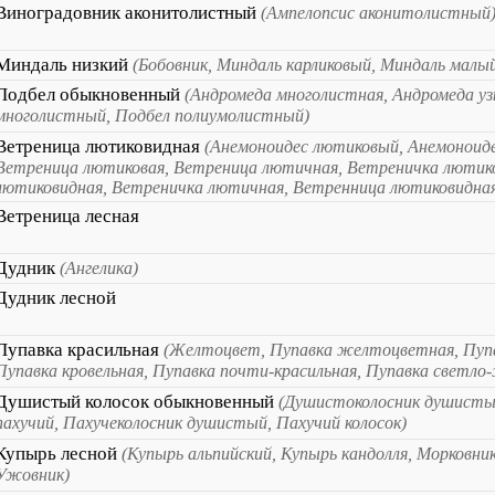
Виноградовник аконитолистный
(Ампелопсис аконитолистный
Миндаль низкий
(Бобовник, Миндаль карликовый, Миндаль малы
Подбел обыкновенный
(Андромеда многолистная, Андромеда уз
многолистный, Подбел полиумолистный)
Ветреница лютиковидная
(Анемоноидес лютиковый, Анемоноид
Ветреница лютиковая, Ветреница лютичная, Ветреничка лютик
лютиковидная, Ветреничка лютичная, Ветренница лютиковидна
Ветреница лесная
Дудник
(Ангелика)
Дудник лесной
Пупавка красильная
(Желтоцвет, Пупавка желтоцветная, Пупа
Пупавка кровельная, Пупавка почти-красильная, Пупавка светло
Душистый колосок обыкновенный
(Душистоколосник душисты
пахучий, Пахучеколосник душистый, Пахучий колосок)
Купырь лесной
(Купырь альпийский, Купырь кандолля, Морковник
Ужовник)