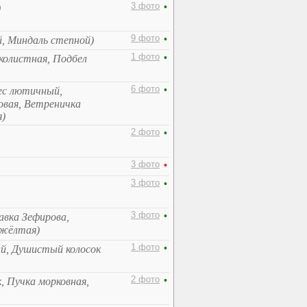
3 фото
•
)
9 фото
•
й, Миндаль степной)
1 фото
•
колистная, Подбел
6 фото
•
ес лютичный,
овая, Ветреничка
я)
2 фото
•
3 фото
•
3 фото
•
3 фото
•
вка Зефирова,
-жёлтая)
1 фото
•
й, Душистый колосок
2 фото
•
, Пучка морковная,