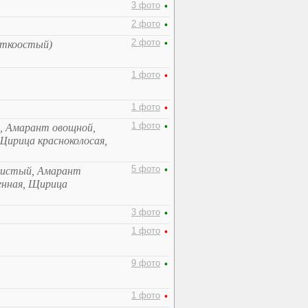
3 фото
•
2 фото
•
2 фото
•
откоостый)
1 фото
•
1 фото
•
1 фото
•
, Амарант овощной,
ирица красноколосая,
5 фото
•
систый, Амарант
енная, Щирица
3 фото
•
1 фото
•
9 фото
•
1 фото
•