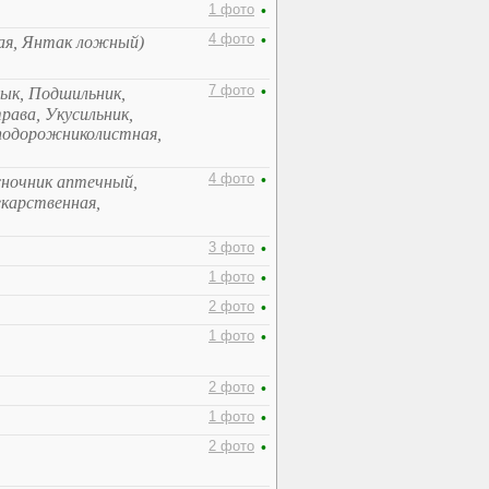
1 фото
•
4 фото
•
ая, Янтак ложный)
7 фото
•
ык, Подшильник,
рава, Укусильник,
подорожниколистная,
4 фото
•
сночник аптечный,
екарственная,
3 фото
•
1 фото
•
2 фото
•
1 фото
•
2 фото
•
1 фото
•
2 фото
•