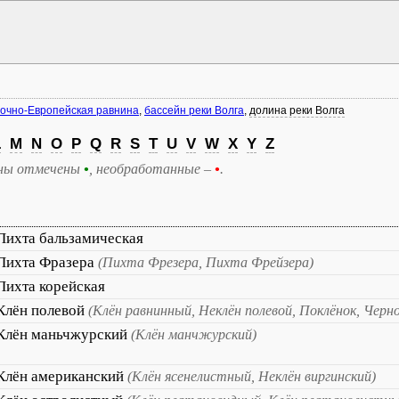
очно-Европейская равнина
,
бассейн реки Волга
,
долина реки Волга
L
M
N
O
P
Q
R
S
T
U
V
W
X
Y
Z
ны отмечены
•
, необработанные –
•
.
Пихта бальзамическая
Пихта Фразера
(Пихта Фрезера, Пихта Фрейзера)
Пихта корейская
Клён полевой
(Клён равнинный, Неклён полевой, Поклёнок, Черн
Клён маньчжурский
(Клён манчжурский)
Клён американский
(Клён ясенелистный, Неклён виргинский)