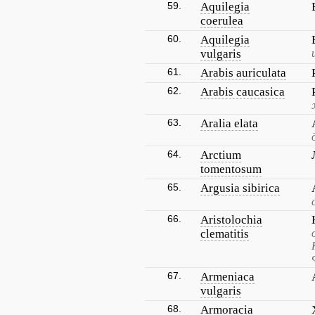
59.
Aquilegia
coerulea
60.
Aquilegia
vulgaris
61.
Arabis auriculata
62.
Arabis caucasica
63.
Aralia elata
64.
Arctium
tomentosum
65.
Argusia sibirica
66.
Aristolochia
clematitis
67.
Armeniaca
vulgaris
68.
Armoracia