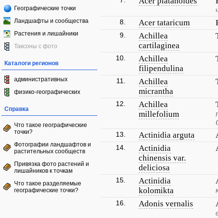
7.
Acer platanoides
Географические точки
Ландшафты и сообщества
8.
Acer tataricum
Растения и лишайники
9.
Achillea
cartilaginea
Таксоны с фото
10.
Achillea
Каталоги регионов
filipendulina
административных
11.
Achillea
micrantha
физико-географических
12.
Achillea
Справка
millefolium
Что такое географические
точки?
13.
Actinidia arguta
Фотографии ландшафтов и
14.
Actinidia
растительных сообществ
chinensis var.
Привязка фото растений и
deliciosa
лишайников к точкам
15.
Actinidia
Что такое разделяемые
kolomikta
географические точки?
16.
Adonis vernalis