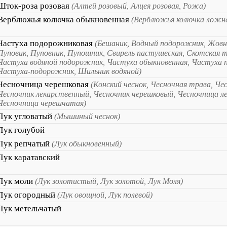
Шток-роза розовая
(Алтей розовый, Алцея розовая, Рожа)
Верблюжья колючка обыкновенная
(Верблюжья колючка ложн
Частуха подорожниковая
(Бешаник, Водный подорожник, Жовн
Пуповик, Пуповник, Пупошник, Свирель пастушеская, Скотская т
Частуха водяной подорожник, Частуха обыкновенная, Частуха 
Частуха-подорожник, Шильник водяной)
Чесночница черешковая
(Конский чеснок, Чесночная трава, Че
Чесночник лекарственный, Чесночник черешковый, Чесночница л
Чесночница черешчатая)
Лук угловатый
(Мышиный чеснок)
Лук голубой
Лук репчатый
(Лук обыкновенный)
Лук каратавский
Лук моли
(Лук золотистый, Лук золотой, Лук Моля)
Лук огородный
(Лук овощной, Лук полевой)
Лук метельчатый