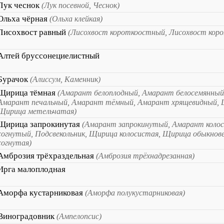
Лук чеснок
(Лук посевной, Чеснок)
Ольха чёрная
(Ольха клейкая)
Лисохвост равный
(Лисохвост короткоостный, Лисохвост кор
Алтей бруссонециелистный
Бурачок
(Алиссум, Каменник)
Щирица тёмная
(Амарант белоплодный, Амарант белосемянный
Амарант печальный, Амарант тёмный, Амарант хрящевидный, Щ
Щирица метельчатая)
Щирица запрокинутая
(Амарант запрокинутый, Амарант коло
согнутый, Подсвекольник, Щирица колосистая, Щирица обыкнов
согнутая)
Амброзия трёхраздельная
(Амброзия трёхнадрезанная)
Ирга малоплодная
Аморфа кустарниковая
(Аморфа полукустарниковая)
Виноградовник
(Ампелопсис)