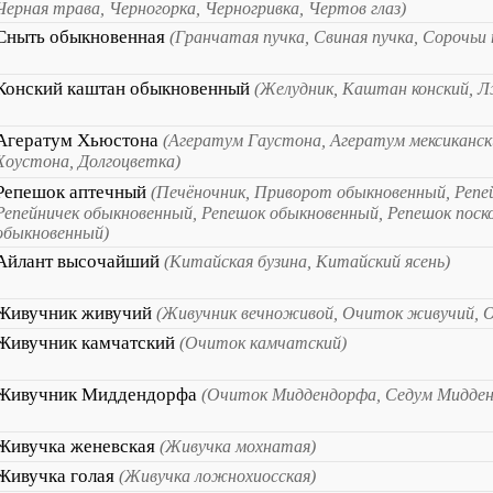
Черная трава, Черногорка, Черногривка, Чертов глаз)
Сныть обыкновенная
(Гранчатая пучка, Свиная пучка, Сорочьи 
Конский каштан обыкновенный
(Желудник, Каштан конский, 
Агератум Хьюстона
(Агератум Гаустона, Агератум мексиканск
Хоустона, Долгоцветка)
Репешок аптечный
(Печёночник, Приворот обыкновенный, Репе
Репейничек обыкновенный, Репешок обыкновенный, Репешок поск
обыкновенный)
Айлант высочайший
(Китайская бузина, Китайский ясень)
Живучник живучий
(Живучник вечноживой, Очиток живучий, 
Живучник камчатский
(Очиток камчатский)
Живучник Миддендорфа
(Очиток Миддендорфа, Седум Мидде
Живучка женевская
(Живучка мохнатая)
Живучка голая
(Живучка ложнохиосская)