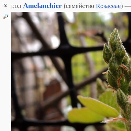
род
Amelanchier
(
семейство
Rosaceae
)
Каринка
Коринка