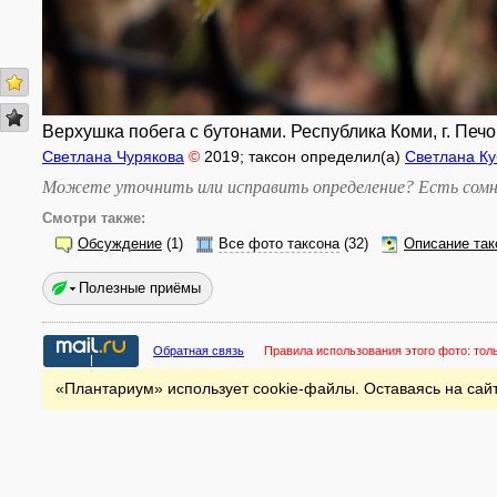
Верхушка побега с бутонами. Республика Коми, г. Печор
Светлана Чурякова
©
2019
; таксон определил(а)
Светлана Ку
Можете уточнить или исправить определение? Есть сомн
Смотри также:
Обсуждение
(1)
Все фото таксона
(32)
Описание так
Полезные приёмы
Обратная связь
Правила использования этого фото:
тол
«Плантариум» использует cookie-файлы. Оставаясь на сайт