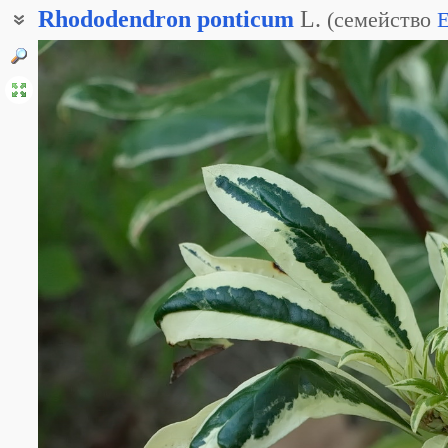
Rhododendron
ponticum
L.
(
семейство
E