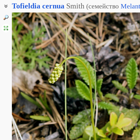
Tofieldia
cernua
Smith
(
семейство
Melant
Тофиельдия поникающая