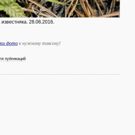
 известняка. 28.06.2016.
сти фото
к нужному таксону
!
ля публикаций