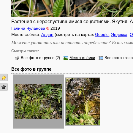
Растения с нераспустившимися соцветиями. Якутия, Алд
Галина Чуланова
©
2019
Место съёмки:
Алдан
(смотреть на картах
Google
,
Яндекса
,
O
Можете уточнить или исправить определение? Есть сомн
Смотри также:
Все фото в группе
(2)
Место съёмки
Все фото таксо
Все фото в группе