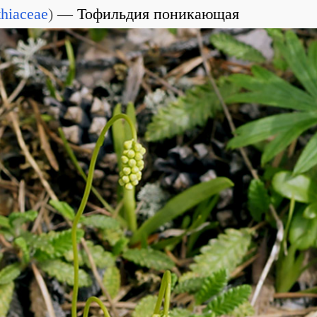
hiaceae
)
Тофильдия поникающая