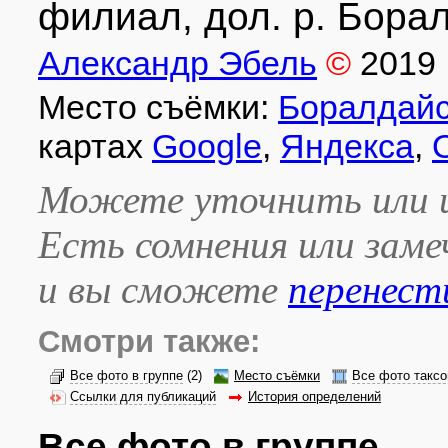
филиал, дол. р. Борал
Александр Эбель
©
2019
Место съёмки:
Боралдайс
картах
Google
,
Яндекса
,
Можете уточнить или и
Есть сомнения или зам
и вы сможете
перенест
Смотри также:
Все фото в группе
(2)
Место съёмки
Все фото таксо
Ссылки для публикаций
История определений
Все фото в группе