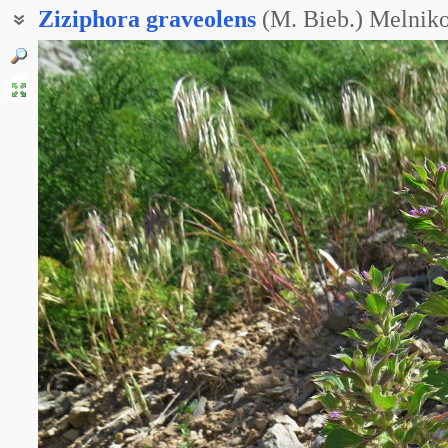
Ziziphora
graveolens
(M. Bieb.) Melnik
Душевка Фомина