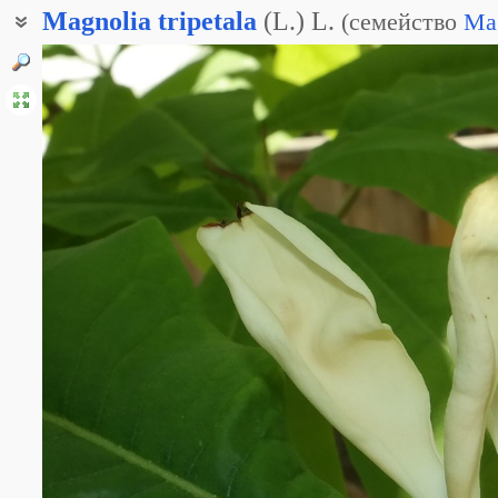
Magnolia
tripetala
(L.) L.
(
семейство
Ma
Магнолия трёхлепестковая