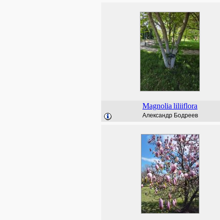
Magnolia
liliiflora
Александр Бодреев