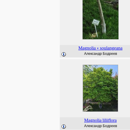
Magnolia
soulangeana
×
Александр Бодреев
Magnolia
liliiflora
Александр Бодреев