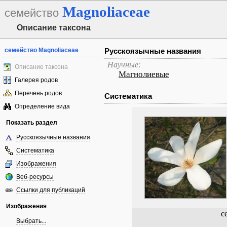
Magnoliaceae
семейство
Описание таксона
семейство Magnoliaceae
Русскоязычные названия
Научные:
Описание таксона
Магнолиевые
Галерея родов
Перечень родов
Систематика
Определение вида
Показать раздел
Русскоязычные названия
Систематика
Изображения
Веб-ресурсы
Ссылки для публикаций
Изображения
с
Выбрать...