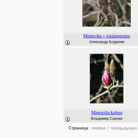
Magnolia
soulangeana
×
Александр Бодреев
Magnolia
kobus
Владимир Саенко
Страница:
первая
|
предыдущая