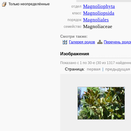
Только неопределённые
Magnoliophyta
отдел
Magnoliopsida
класс
Magnoliales
порядок
Magnoliaceae
семейство
Смотри также:
Галерея родов
Перечень родо
Изображения
Показано с 1 по 30-е (30 из 1317 найденн
Страница:
первая
|
предыдущая