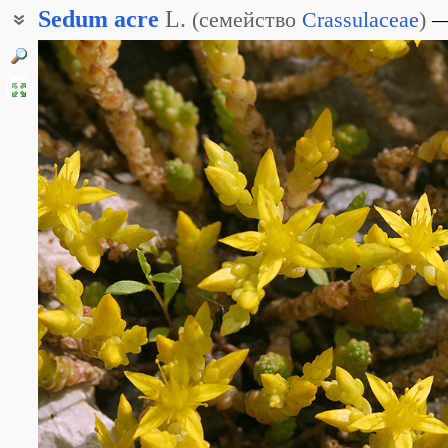
Sedum
acre
L.
(
семейство
Crassulaceae
)