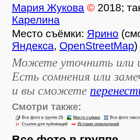
Мария Жукова
©
2018
; т
Карелина
Место съёмки:
Ярино
(см
Яндекса
,
OpenStreetMap
)
Можете уточнить или и
Есть сомнения или зам
и вы сможете
перенест
Смотри также:
Все фото в группе
(3)
Место съёмки
Все фото таксо
Ссылки для публикаций
История определений
Все фото в группе