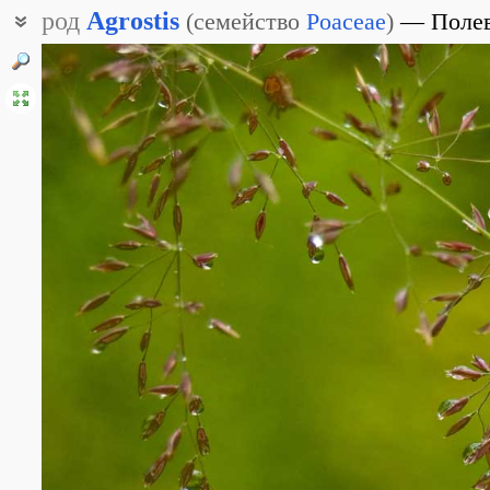
род
Agrostis
(
семейство
Poaceae
)
Поле