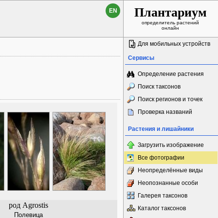
Плантариум
EN
определитель растений
онлайн
Для мобильных устройств
Сервисы
Определение растения
Поиск таксонов
Поиск регионов и точек
Проверка названий
Растения и лишайники
Загрузить изображение
Все фотографии
Неопределённые виды
Неопознанные особи
Галерея таксонов
род Agrostis
Каталог таксонов
Полевица