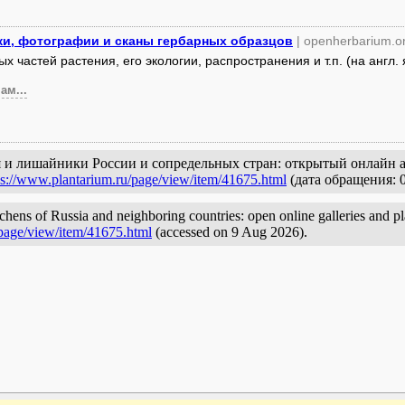
ки, фотографии и сканы гербарных образцов
| openherbarium.o
частей растения, его экологии, распространения и т.п. (на англ. я
ам...
ия и лишайники России и сопредельных стран: открытый онлайн а
ps://www.plantarium.ru/page/view/item/41675.html
(дата обращения: 0
lichens of Russia and neighboring countries: open online galleries and p
/page/view/item/41675.html
(accessed on 9 Aug 2026).