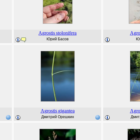
Agrostis
stolonifera
Agro
Юрий Басов
Ю
Agrostis
gigantea
Agro
Дмитрий Орешкин
Дмит