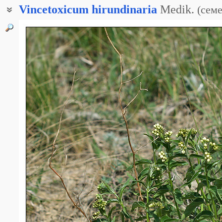
Vincetoxicum
hirundinaria
Medik.
(
сем
Винцетоксикум обыкновенный
Ластовень ласточковый
Ластовень лекарственный
Ластовень меловой
Ластовень рыхлый
Ластовень ставропольский
Ласточник обыкновенный