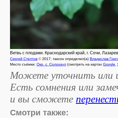
Ветвь с плодами. Краснодарский край, г. Сочи, Лазаревс
Сергей Стелтов
©
2017
; таксон определил(а)
Владислав Григ
Место съёмки:
Окр. с. Солохаул
(смотреть на картах
Google
,
Можете уточнить или и
Есть сомнения или зам
и вы сможете
перенест
Смотри также: