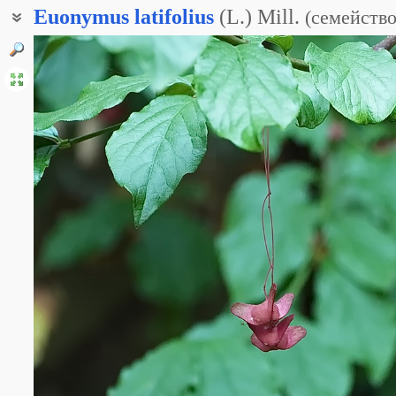
Euonymus
latifolius
(L.) Mill.
(
семейств
Бересклет широколиственный