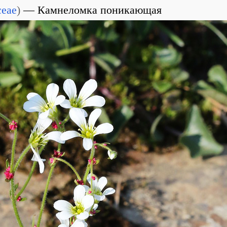
ceae
)
Камнеломка поникающая