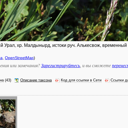
й Урал, хр. Малдынырд, истоки руч. Алькесвож, временный
са
,
OpenStreetMap
)
ения или замечания?
Зарегистрируйтесь
, и вы сможете
перене
на
(43)
Описание таксона
Код для ссылки в Сети
Ссылки д