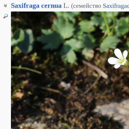
Saxifraga
cernua
L.
(
семейство
Saxifraga
Камнеломка наклонённая
Камнеломка поникшая