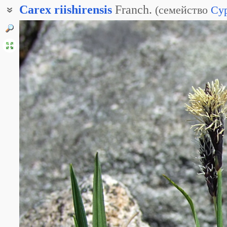
Carex
riishirensis
Franch.
(
семейство
Cyp
Осока карагинская
Осока рисирская