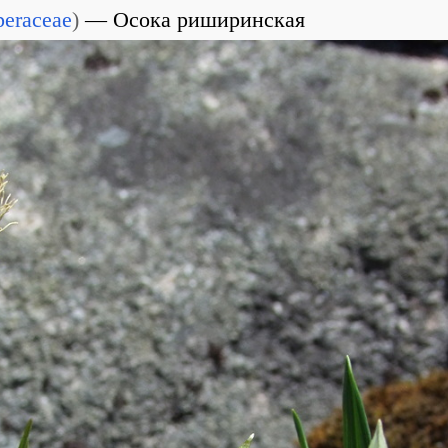
eraceae
)
Осока риширинская