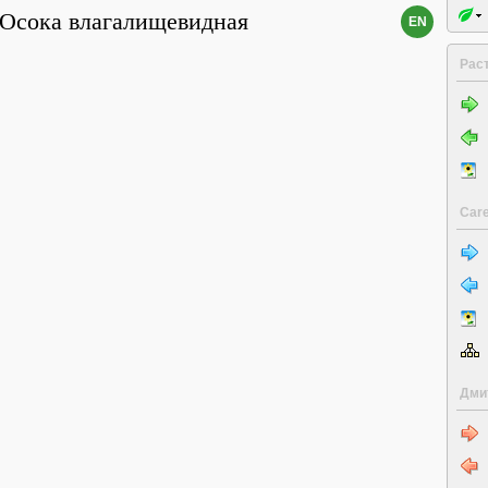
Осока влагалищевидная
EN
Рас
Care
Дми