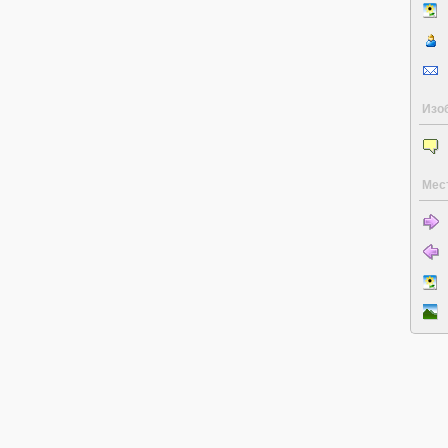
Изо
Мес