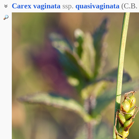
Carex
vaginata
ssp.
quasivaginata
(C.B.
Осока ложновлагалищная
Осока холодная