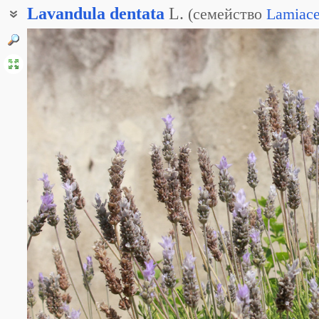
Lavandula
dentata
L.
(
семейство
Lamiac