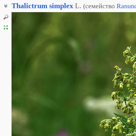
Thalictrum
simplex
L.
(
семейство
Ranunc
Василисник прямой
Василистник простой
Василистник прямой