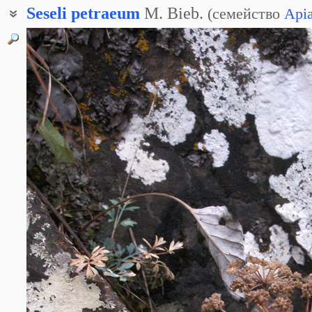
Seseli
petraeum
M. Bieb.
(
семейство
Api
Жабрица каменистая