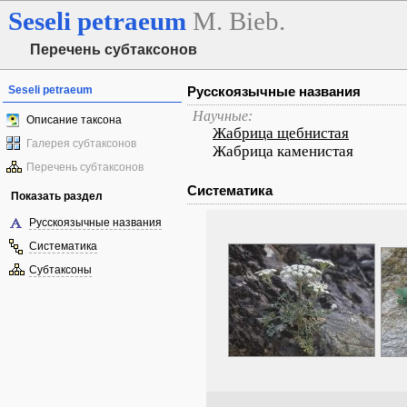
Seseli
petraeum
M. Bieb.
Перечень субтаксонов
Seseli petraeum
Русскоязычные названия
Научные:
Описание таксона
Жабрица щебнистая
Галерея субтаксонов
Жабрица каменистая
Перечень субтаксонов
Систематика
Показать раздел
Русскоязычные названия
Систематика
Субтаксоны