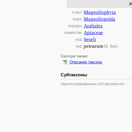
Ж
Magnoliophyta
отдел
Magnoliopsida
класс
Araliales
порядок
Apiaceae
семейство
Seseli
род
petraeum
M. Bieb.
вид
Смотри также:
Описание таксона
Субтаксоны
Зарегистрированных субтаксонов нет