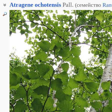
Atragene
ochotensis
Pall.
(
семейство
Ran
Клематис охотский
Ломонос альпийский охотский