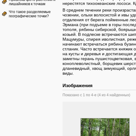
нерестятся тихоокеанские лососи. 
лишайников к точкам
В среднем течении реки произраста
Что такое разделяемые
чозении, ольхи волосистой и ивы уд
географические точки?
отдаления от берега пойменные ле
Эрмана (при подъеме в горы послед
тополя, рябины сибирской, боярышн
козьей. В подлеске встречаются ши
Мацумуры, спирея иволистная, реже
начинают встречаться рябина бузин
стланик. Часто встречается княжик
на кусты и деревья и достигающая 
заметны герань пушистоцветковая, 
коноплеволистный, борщевик шерст
дланевидный, хвощ зимующий, орляк
виды.
Изображения
Показано с 1 по 4-е (4 из 4 найденных)