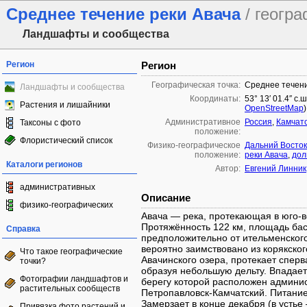
Среднее течение реки Авача
/ геогр
Ландшафты и сообщества
Регион
Регион
Географическая точка:
Среднее течени
Ландшафты и сообщества
Координаты:
53° 13′ 01.4″ с.
Растения и лишайники
OpenStreetMap
)
Административное
Россия
,
Камчатс
Таксоны с фото
положение:
Флористический список
Физико-географическое
Дальний Восток
положение:
реки Авача
,
дол
Каталоги регионов
Автор:
Евгений Линник
административных
Описание
физико-географических
Авача — река, протекающая в юго-в
Протяжённость 122 км, площадь бас
Справка
предположительно от ительменского
вероятно заимствовано из корякског
Что такое географические
Авачинского озера, протекает сперв
точки?
образуя небольшую дельту. Впадает 
Фотографии ландшафтов и
берегу которой расположен админис
растительных сообществ
Петропавловск-Камчатский. Питание
Замерзает в конце декабря (в устье 
Привязка фото растений и