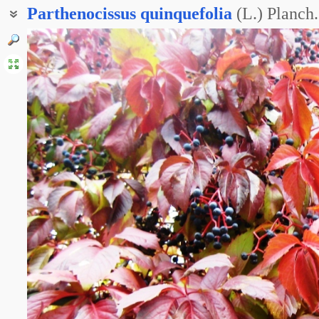
Parthenocissus
quinquefolia
(L.) Planch.
Девичий виноград пятилистый