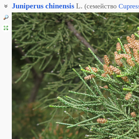
Juniperus
chinensis
L.
(
семейство
Cupres