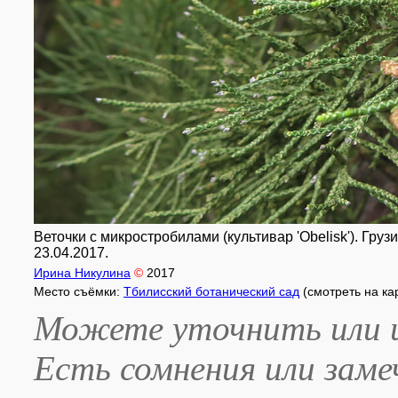
Веточки с микростробилами (культивар 'Obelisk'). Груз
23.04.2017.
Ирина Никулина
©
2017
Место съёмки:
Тбилисский ботанический сад
(смотреть на ка
Можете уточнить или и
Есть сомнения или зам