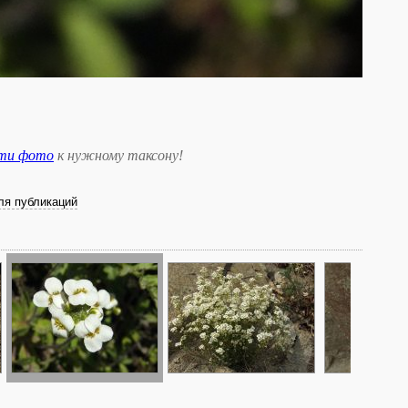
сти фото
к нужному таксону
!
ля публикаций