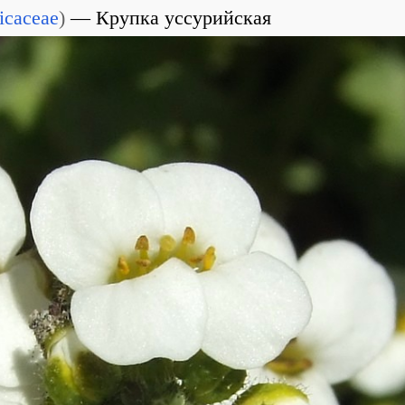
icaceae
)
Крупка уссурийская