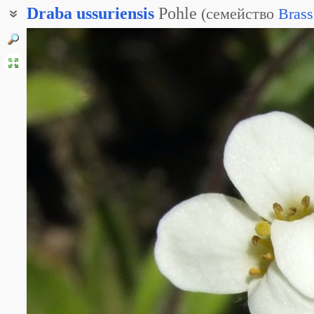
Draba
ussuriensis
Pohle
(
семейство
Brass