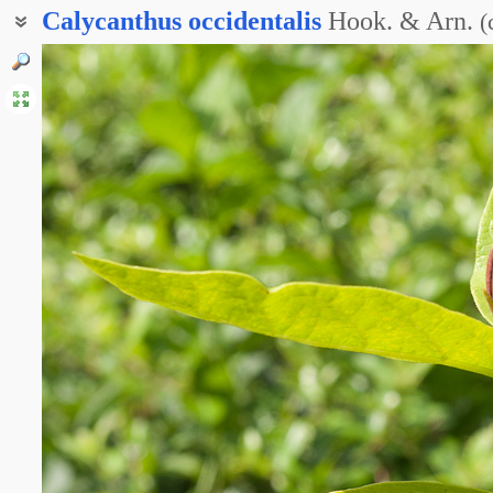
Calycanthus
occidentalis
Hook. & Arn.
(
Чашецветник западный