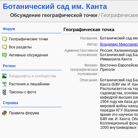
Ботанический сад им. Канта
Обсуждение географической точки
/ Географические
Форум
Географическая точка
Название:
Ботанический сад им
Географические точки
Автор:
Владимир Миколаевс
Все разделы
Административное
Россия, Калининградс
положение:
Ботанический сад Ба
Активные обсуждения
Иммануила Канта
Физико-
Восточно-Европейска
Регион
географическое
Преголя
положение:
Ландшафты и сообщества
Описание:
Ботанический сад Ба
Растения и лишайники
Канта (БФУ им. И. Кан
Располагается на те
Таксоны с фото
садоводства, основа
кафедрой высших рас
1904 году как база д
Справка
мировой войны наход
передан КГУ (Калини
Правила форума
время это научное п
БФУ им. И. Канта. Об
Коллекционный фонд 
1000 внутривидовых 