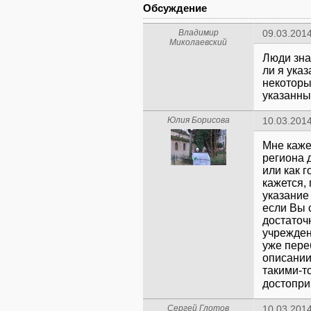
Обсуждение
Владимир
09.03.2014
Миколаевский
Люди зна
ли я ука
некоторы
указанны
Юлия Борисова
10.03.2014
Мне каже
региона 
или как г
кажется,
указание
если Вы 
достаточ
учрежден
уже пере
описании
такими-т
достоприм
Сергей Глотов
10.03.2014