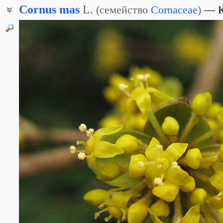
Cornus
mas
L.
(
семейство
Cornaceae
)
Дёрен мужской
Кизил настоящий
Кизил обыкновенный