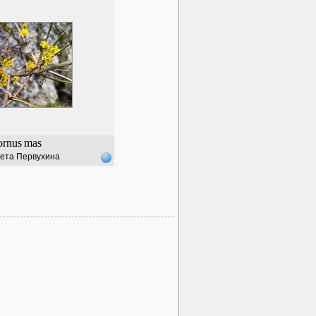
ornus
mas
ета Первухина