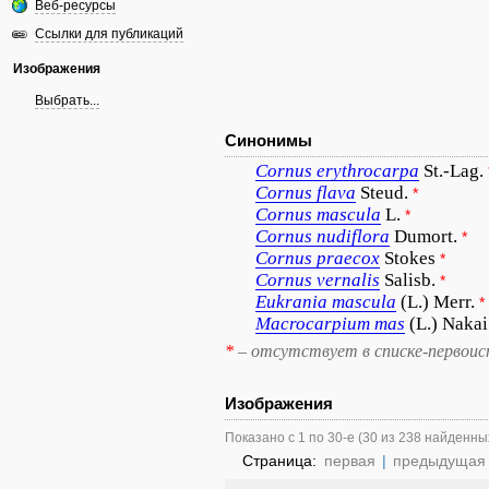
Веб-ресурсы
Ссылки для публикаций
Изображения
Выбрать...
Синонимы
Cornus
erythrocarpa
St.-Lag.
Cornus
flava
Steud.
*
Cornus
mascula
L.
*
Cornus
nudiflora
Dumort.
*
Cornus
praecox
Stokes
*
Cornus
vernalis
Salisb.
*
Eukrania
mascula
(L.) Merr.
*
Macrocarpium
mas
(L.) Nakai
*
– отсутствует в списке-первоис
Изображения
Показано с 1 по 30-е (30 из 238 найденны
Страница:
первая
|
предыдущая