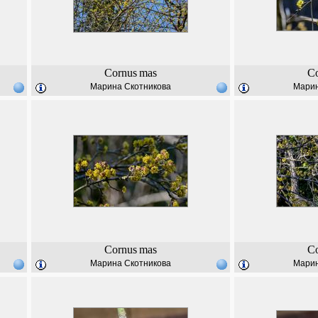
Cornus
mas
C
Марина Скотникова
Марин
Cornus
mas
C
Марина Скотникова
Марин