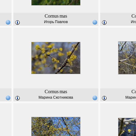
Cornus
mas
C
Игорь Павлов
Иг
Cornus
mas
C
Марина Скотникова
Марин