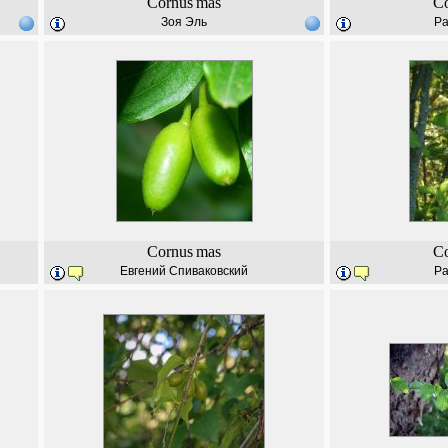
Cornus
mas
C
Зоя Эль
Ра
Cornus
mas
C
Евгений Спиваковский
Ра