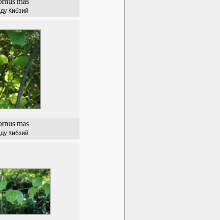
ornus
mas
ду Кибзий
ornus
mas
ду Кибзий