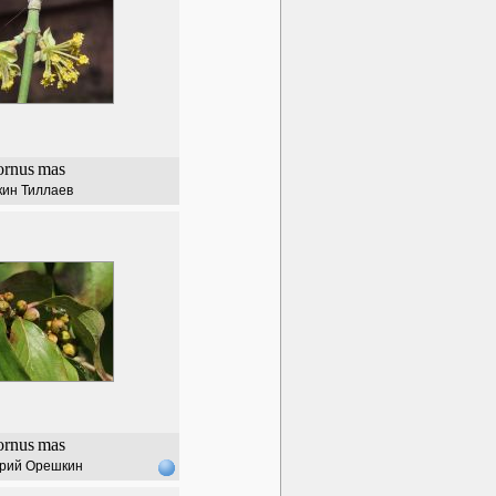
ornus
mas
кин Тиллаев
ornus
mas
рий Орешкин