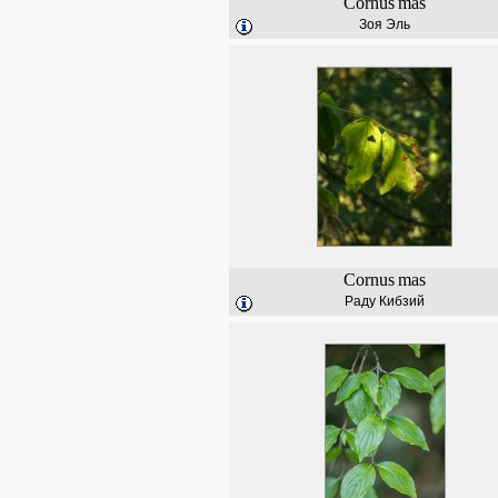
Cornus
mas
Зоя Эль
Cornus
mas
Раду Кибзий