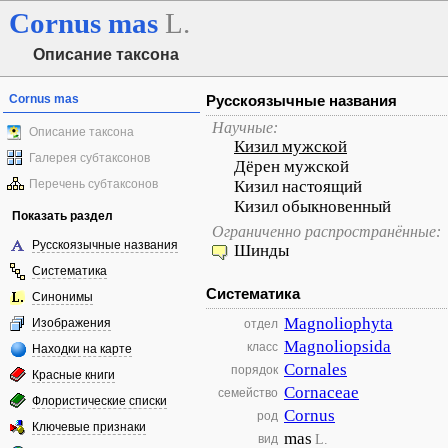
Cornus
mas
L.
Описание таксона
Cornus mas
Русскоязычные названия
Научные:
Описание таксона
Кизил мужской
Галерея субтаксонов
Дёрен мужской
Перечень субтаксонов
Кизил настоящий
Кизил обыкновенный
Показать раздел
Ограниченно распространённые:
Русскоязычные названия
Шинды
Систематика
Систематика
Синонимы
Magnoliophyta
Изображения
отдел
Magnoliopsida
класс
Находки на карте
Cornales
порядок
Красные книги
Cornaceae
семейство
Флористические списки
Cornus
род
Ключевые признаки
mas
L.
вид