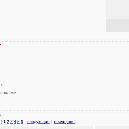
*
*
точнике.
х)
|
1
2
3
4
5
6
|
следующая
|
последняя