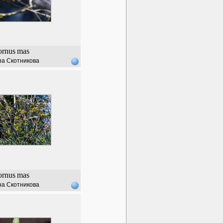
ornus
mas
а Скотникова
ornus
mas
а Скотникова