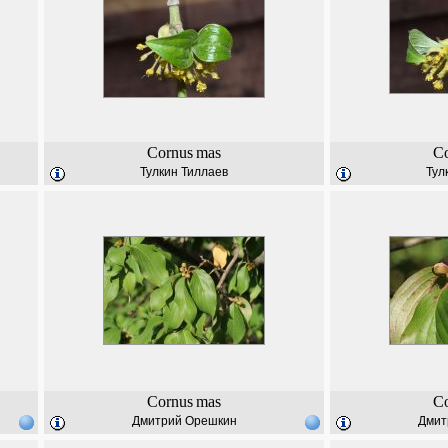
Cornus
mas
C
Тулкин Тиллаев
Тул
Cornus
mas
C
Дмитрий Орешкин
Дмит