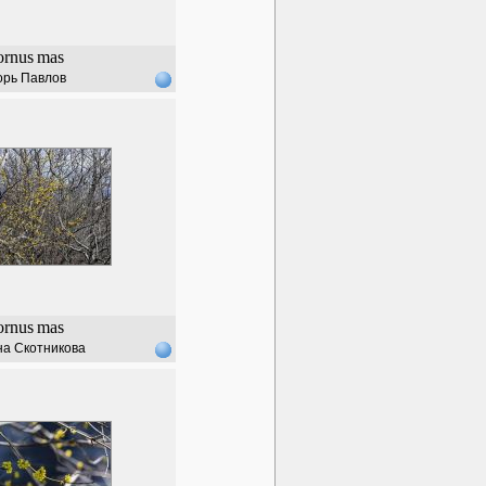
ornus
mas
орь Павлов
ornus
mas
а Скотникова