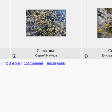
Cornus
mas
C
Сергей Наумов
Елизав
|
1
2
3
4
5
6
|
следующая
|
последняя