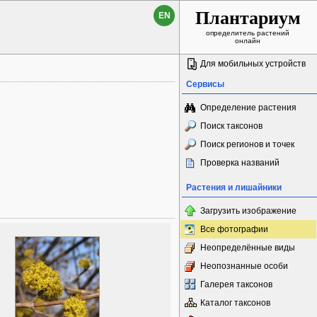
Плантариум
EN
определитель растений
онлайн
Для мобильных устройств
Сервисы
Определение растения
Поиск таксонов
Поиск регионов и точек
Проверка названий
Растения и лишайники
Загрузить изображение
Все фотографии
Неопределённые виды
Неопознанные особи
Галерея таксонов
Каталог таксонов