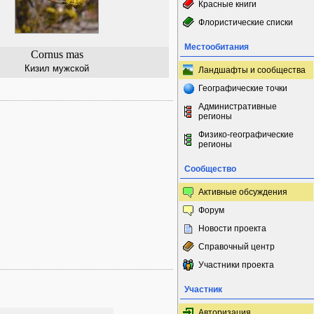
Красные книги
Флористические списки
Местообитания
Cornus mas
Кизил мужской
Ландшафты и сообщества
Географические точки
Административные
регионы
Физико-географические
регионы
Сообщество
Активные обсуждения
Форум
Новости проекта
Справочный центр
Участники проекта
Участник
Авторизация