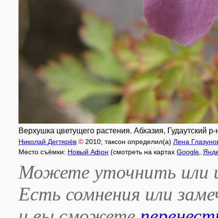
Верхушка цветущего растения. Абхазия, Гудаутский р-н,
Николай Дегтярёв
©
2010
; таксон определил(а)
Лена Глазуно
Место съёмки:
Новый Афон
(смотреть на картах
Google
,
Янд
Можете уточнить или и
Есть сомнения или зам
и вы сможете
перенест