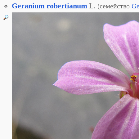
Geranium
robertianum
L.
(
семейство
Ge
Герань робертовская