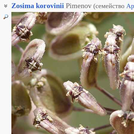
Zosima
korovinii
Pimenov
(
семейство
Ap
Зозима Коровина