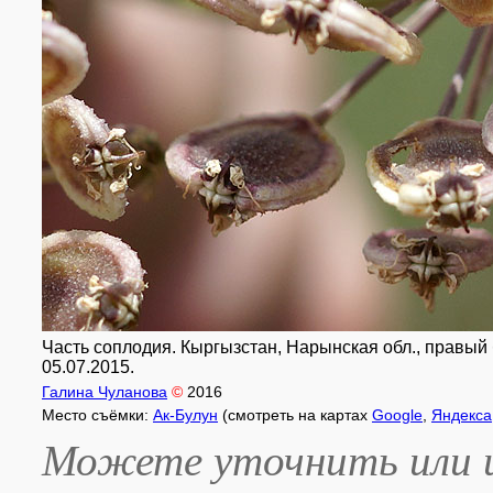
Часть соплодия. Кыргызстан, Нарынская обл., правый 
05.07.2015.
Галина Чуланова
©
2016
Место съёмки:
Ак-Булун
(смотреть на картах
Google
,
Яндекса
Можете уточнить или и