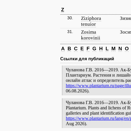
Z
30.
Ziziphora
Зизи
tenuior
31.
Zosima
Зоси
korovinii
A
B
C
E
F
G
H
L
M
N
O
Ссылки для публикаций
Чуланова Г.В. 2016—2019. Ак-Бу
Плантариум. Растения и лишайн
онлайн атлас и определитель р
https://www.plantarium.ru/page/illu
06.08.2026).
Чуланова Г.В. 2016—2019. Ак-Булу
Plantarium. Plants and lichens of R
galleries and plant identification g
https://www.plantarium.ru/lang/en/p
Aug 2026).