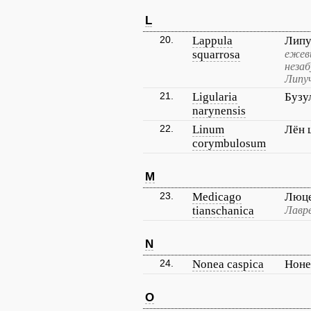
L
20.
Lappula
Липу
squarrosa
ежеви
незаб
Липу
21.
Ligularia
Бузу
narynensis
22.
Linum
Лён 
corymbulosum
M
23.
Medicago
Люце
tianschanica
Лавре
N
24.
Nonea caspica
Ноне
O