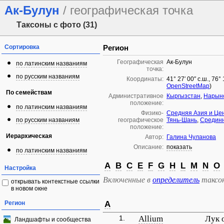
Ак-Булун
/ географическая точка
Таксоны с фото (31)
Сортировка
Регион
Географическая
Ак-Булун
по латинским названиям
точка:
по русским названиям
Координаты:
41° 27′ 00″ с.ш., 76°
OpenStreetMap
)
По семействам
Административное
Кыргызстан
,
Нарынс
положение:
по латинским названиям
Физико-
Средняя Азия и Це
по русским названиям
географическое
Тянь-Шань
,
Средин
положение:
Иерархическая
Автор:
Галина Чуланова
Описание:
показать
по латинским названиям
A
B
C
E
F
G
H
L
M
N
O
Настройка
Включенные в
определитель
таксо
открывать контекстные ссылки
в новом окне
Регион
A
1.
Allium
Лук 
Ландшафты и сообщества