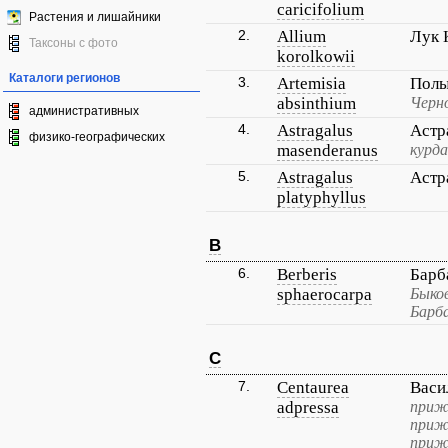
caricifolium
Растения и лишайники
2.
Allium
Лук 
Таксоны с фото
korolkowii
Каталоги регионов
3.
Artemisia
Полы
absinthium
Черн
административных
4.
Astragalus
Астр
физико-географических
masenderanus
курда
5.
Astragalus
Астр
platyphyllus
B
6.
Berberis
Барб
sphaerocarpa
Быко
Барб
C
7.
Centaurea
Васи
adpressa
приж
приж
приж