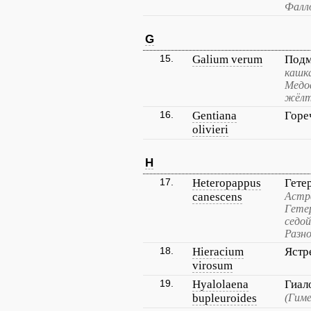
Фалло
G
15.
Galium verum
Подм
кашк
Медо
жёлт
16.
Gentiana
Горе
olivieri
H
17.
Heteropappus
Гете
canescens
Астр
Гете
седой
Разн
18.
Hieracium
Ястр
virosum
19.
Hyalolaena
Гиал
bupleuroides
(Гим