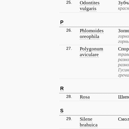
25.
Odontites
Зубч
vulgaris
красн
P
26.
Phlomoides
Зопн
oreophila
горно
горны
27.
Polygonum
Спор
aviculare
трава
разно
разн
Гусин
гречи
R
28.
Rosa
Шип
S
29.
Silene
Смол
brahuica