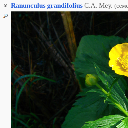
Ranunculus
grandifolius
C.A. Mey.
(
сем