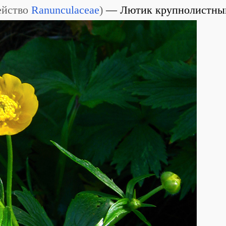
ейство
Ranunculaceae
)
Лютик крупнолистны