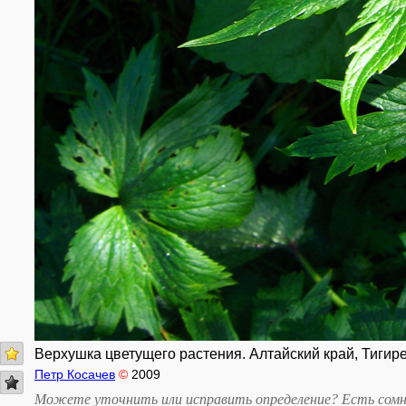
Верхушка цветущего растения. Алтайский край, Тигирек
Петр Косачев
©
2009
Можете уточнить или исправить определение? Есть сомн