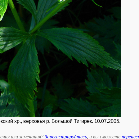
ский хр., верховья р. Большой Тигирек. 10.07.2005.
ения или замечания?
Зарегистрируйтесь
, и вы сможете
перене