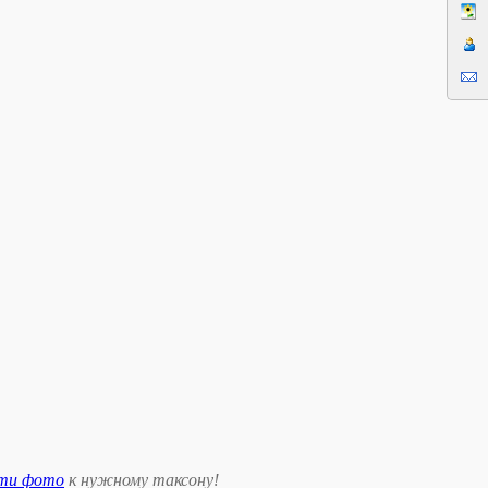
сти фото
к нужному таксону
!