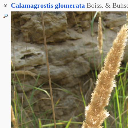
Calamagrostis
glomerata
Boiss. & Buhs
Вейник скученноколосковый