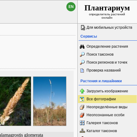
Плантариум
EN
определитель растений
онлайн
Для мобильных устройств
Сервисы
Определение растения
Поиск таксонов
Поиск регионов и точек
Проверка названий
Растения и лишайники
Загрузить изображение
Все фотографии
Неопределённые виды
Неопознанные особи
Галерея таксонов
Каталог таксонов
lamagrostis glomerata