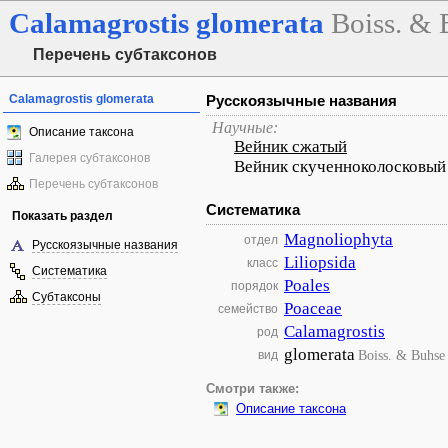
Calamagrostis
glomerata
Boiss. & 
Перечень субтаксонов
Calamagrostis glomerata
Русскоязычные названия
Научные:
Описание таксона
Вейник сжатый
Галерея субтаксонов
Вейник скученноколосковый
Перечень субтаксонов
Систематика
Показать раздел
Magnoliophyta
отдел
Русскоязычные названия
Liliopsida
класс
Систематика
Poales
порядок
Субтаксоны
Poaceae
семейство
Calamagrostis
род
glomerata
Boiss. & Buhse
вид
Смотри также:
Описание таксона