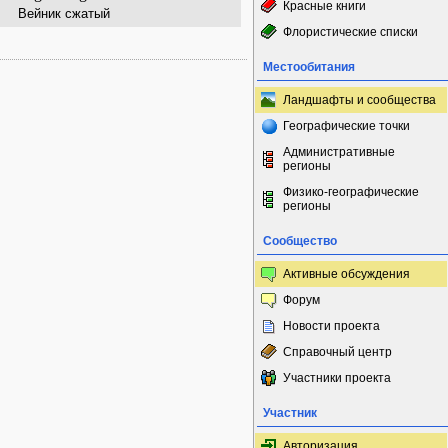
Красные книги
Вейник сжатый
Флористические списки
Местообитания
Ландшафты и сообщества
Географические точки
Административные
регионы
Физико-географические
регионы
Сообщество
Активные обсуждения
Форум
Новости проекта
Справочный центр
Участники проекта
Участник
Авторизация