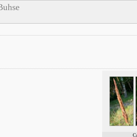
Buhse
Ca