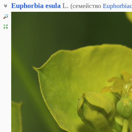
Euphorbia
esula
L.
(
семейство
Euphorbia
Молочай пёстрый
Молочай разноцветный