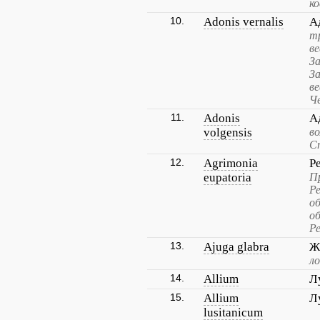
к
10.
Adonis vernalis
А
т
в
За
З
ве
Че
11.
Adonis
А
volgensis
в
С
12.
Agrimonia
Р
eupatoria
П
Р
о
о
Р
13.
Ajuga glabra
Ж
л
14.
Allium
Л
15.
Allium
Л
lusitanicum