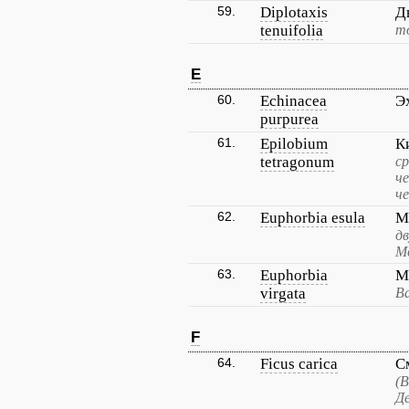
59.
Diplotaxis
Д
tenuifolia
т
E
60.
Echinacea
Э
purpurea
61.
Epilobium
К
tetragonum
с
ч
ч
62.
Euphorbia esula
М
д
М
63.
Euphorbia
М
virgata
В
F
64.
Ficus carica
С
(В
Д