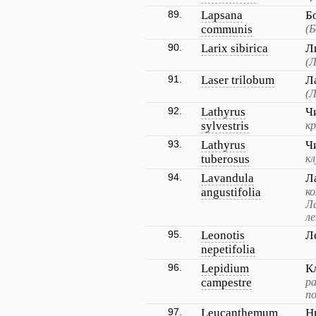
89.
Lapsana
Б
communis
(
90.
Larix sibirica
Л
(
91.
Laser trilobum
Л
(
92.
Lathyrus
Ч
sylvestris
кр
93.
Lathyrus
Ч
tuberosus
кл
94.
Lavandula
Л
angustifolia
ко
Ла
л
95.
Leonotis
Л
nepetifolia
96.
Lepidium
К
campestre
ра
по
97.
Leucanthemum
Н