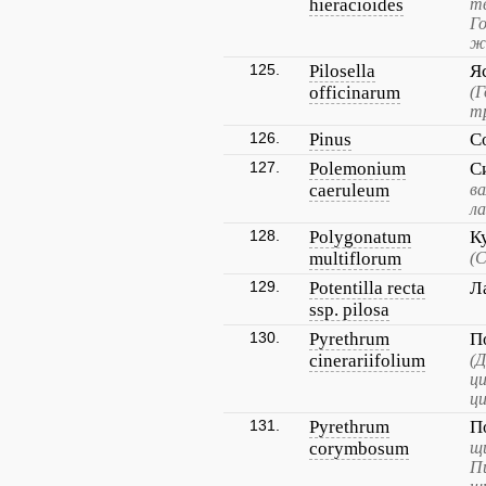
hieracioides
тв
Г
ж
125.
Pilosella
Я
officinarum
(Г
т
126.
Pinus
С
127.
Polemonium
С
caeruleum
ва
ла
128.
Polygonatum
К
multiflorum
(
129.
Potentilla recta
Л
ssp. pilosa
130.
Pyrethrum
П
cinerariifolium
(
ц
ц
131.
Pyrethrum
П
corymbosum
щ
П