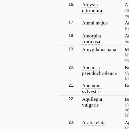
16.
Aloysia
А
citriodora
л
т
17.
Ammi majus
А
К
18.
Amorpha
А
fruticosa
п
19.
Amygdalus nana
М
М
м
20.
Anchusa
В
pseudochroleuca
(
В
21.
Anemone
В
sylvestris
22.
Aquilegia
В
vulgaris
(А
об
М
23.
Aralia elata
А
м