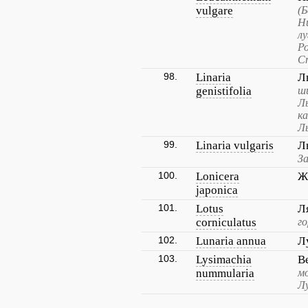
vulgare
(Б
Н
лу
Ро
С
98.
Linaria
Л
genistifolia
ши
Л
ка
Л
99.
Linaria vulgaris
Л
З
100.
Lonicera
Ж
japonica
101.
Lotus
Л
corniculatus
г
102.
Lunaria annua
Л
103.
Lysimachia
В
nummularia
м
Лу