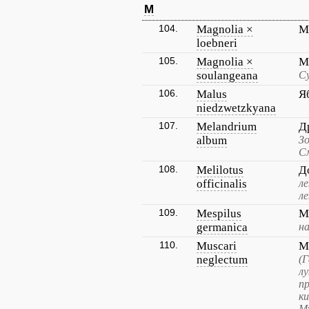
M
104.
Magnolia ×
М
loebneri
105.
Magnolia ×
М
soulangeana
С
106.
Malus
Я
niedzwetzkyana
107.
Melandrium
Д
album
Зо
См
108.
Melilotus
Д
officinalis
л
л
109.
Mespilus
М
germanica
н
110.
Muscari
М
neglectum
(
лу
п
к
М