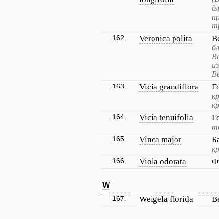
д
пр
тр
162.
Veronica polita
В
бл
В
из
Ве
163.
Vicia grandiflora
Г
к
к
164.
Vicia tenuifolia
Г
т
165.
Vinca major
Б
к
166.
Viola odorata
Ф
W
167.
Weigela florida
В