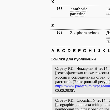
X
168.
Xanthoria
К
parietina
п
Z
169.
Ziziphora acinos
Д
т
Щ
A
B
C
D
E
F
G
H
I
J
K
Ссылки для публикаций
Страту Р.И., Чокырлан Н. 201
[географическая точка: таксоны
России и сопредельных стран: 
растений. [Электронный ресурс
https://www.plantarium.ru/page/illu
08.08.2026).
Страту Р.И., Ciocarlan N. 201
[geographic point: taxa with photos
neighboring countries: open online 