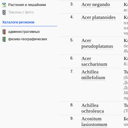
3.
Acer negundo
К
Растения и лишайники
яс
Таксоны с фото
4.
Acer platanoides
К
Каталоги регионов
п
п
административных
ч
физико-географических
5.
Acer
К
pseudoplatanus
б
Я
6.
Acer
К
saccharinum
К
7.
Achillea
Т
millefolium
(Б
Д
Ди
М
тр
8.
Achillea
Т
ochroleuca
(
9.
Aconitum
Б
lasiostomum
ш