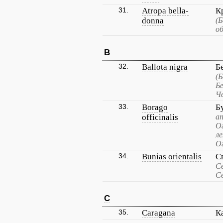
31.
Atropa bella-
К
donna
(Б
об
B
32.
Ballota nigra
Б
(Б
Бе
Ч
33.
Borago
Б
officinalis
а
О
ле
О
34.
Bunias orientalis
С
Св
С
C
35.
Caragana
К