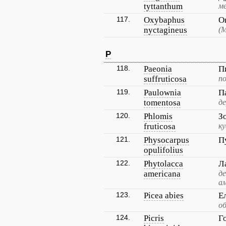
tyttanthum
м
117.
Oxybaphus
О
nyctagineus
(
P
118.
Paeonia
П
suffruticosa
п
119.
Paulownia
П
tomentosa
де
120.
Phlomis
З
fruticosa
к
121.
Physocarpus
П
opulifolius
122.
Phytolacca
Л
americana
д
а
123.
Picea abies
Е
о
124.
Picris
Г