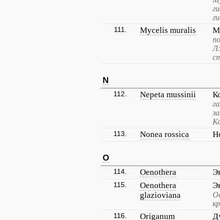
г
г
111.
Mycelis muralis
М
п
Л
с
N
112.
Nepeta mussinii
К
г
за
К
113.
Nonea rossica
Н
O
114.
Oenothera
Э
115.
Oenothera
Э
glazioviana
О
к
116.
Origanum
Д