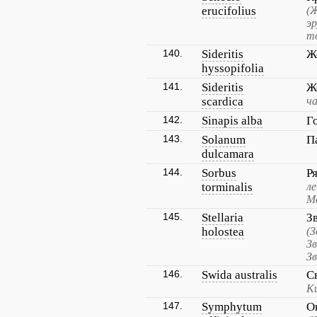
erucifolius
(
э
т
140.
Sideritis
Ж
hyssopifolia
141.
Sideritis
Ж
scardica
ча
142.
Sinapis alba
Г
143.
Solanum
П
dulcamara
144.
Sorbus
Р
torminalis
ле
М
145.
Stellaria
З
holostea
(
З
З
146.
Swida australis
С
К
147.
Symphytum
О