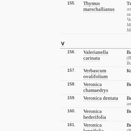
155.
Thymus
Т
marschallianus
л
м
Ч
М
М
V
156.
Valerianella
В
carinata
(В
В
157.
Verbascum
К
ovalifolium
158.
Veronica
В
chamaedrys
159.
Veronica dentata
В
а
160.
Veronica
В
hederifolia
161.
Veronica
В
longifolia
(В