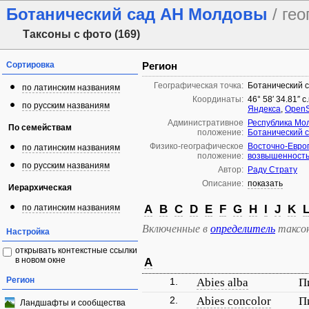
Ботанический сад АН Молдовы
/ ге
Таксоны с фото (169)
Сортировка
Регион
Географическая точка:
Ботанический 
по латинским названиям
Координаты:
46° 58′ 34.81″ с
по русским названиям
Яндекса
,
OpenS
Административное
Республика Мо
По семействам
положение:
Ботанический 
Физико-географическое
Восточно-Евро
по латинским названиям
положение:
возвышенность
по русским названиям
Автор:
Раду Страту
Описание:
показать
Иерархическая
по латинским названиям
A
B
C
D
E
F
G
H
I
J
K
Включенные в
определитель
таксо
Настройка
открывать контекстные ссылки
в новом окне
A
Регион
1.
Abies alba
П
2.
Abies concolor
П
Ландшафты и сообщества