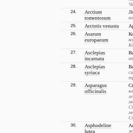
Ч
24.
Arctium
Л
tomentosum
в
25.
Arctotis venusta
А
26.
Asarum
К
europaeum
ко
К
27.
Asclepias
В
incarnata
и
28.
Asclepias
В
syriaca
си
т
29.
Asparagus
С
officinalis
ка
л
м
С
м
С
30.
Asphodeline
А
lutea
ж