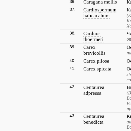
36.
Caragana mollis
К
37.
Cardiospermum
К
halicacabum
(
К
Х
38.
Carduus
Ч
thoermeri
о
39.
Carex
О
brevicollis
па
40.
Carex pilosa
О
41.
Carex spicata
О
Л
со
42.
Centaurea
В
adpressa
(
В
В
п
43.
Centaurea
К
benedicta
а
Во