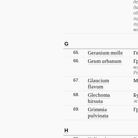
д
д
о
ги
ги
ко
G
65.
Geranium molle
Г
66.
Geum urbanum
Г
к
Р
67.
Glaucium
М
flavum
68.
Glechoma
Б
hirsuta
ж
69.
Grimmia
Г
pulvinata
H