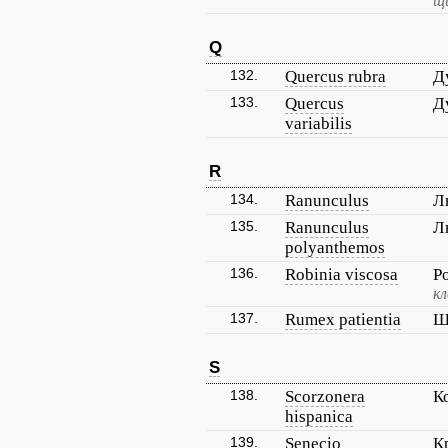
щ
Q
132.
Quercus rubra
Д
133.
Quercus
Д
variabilis
R
134.
Ranunculus
Л
135.
Ranunculus
Л
polyanthemos
136.
Robinia viscosa
Р
кл
137.
Rumex patientia
Щ
S
138.
Scorzonera
К
hispanica
139.
Senecio
К