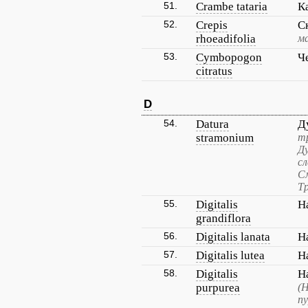
51.
Crambe tataria
К
52.
Crepis
С
rhoeadifolia
м
53.
Cymbopogon
Ч
citratus
D
54.
Datura
Д
stramonium
т
Ду
сл
См
Т
55.
Digitalis
Н
grandiflora
56.
Digitalis lanata
Н
57.
Digitalis lutea
Н
58.
Digitalis
Н
purpurea
(
пу