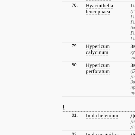
78.
Hyacinthella
Г
leucophaea
(
Ги
Г
бл
Г
Г
79.
Hypericum
З
calycinum
к
ч
80.
Hypericum
З
perforatum
(Б
Д
Зв
п
п
I
81.
Inula helenium
Д
Де
Д
82.
Inula magnifica
Д