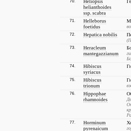
70.
Heliopsis
Г
helianthoides
ssp. scabra
71.
Helleborus
М
foetidus
в
72.
Hepatica nobilis
П
(П
73.
Heracleum
Б
mantegazzianum
ги
Бо
74.
Hibiscus
Г
syriacus
75.
Hibiscus
Г
trionum
вз
76.
Hippophae
О
rhamnoides
Де
О
к
Ра
77.
Horminum
Х
pyrenaicum
г