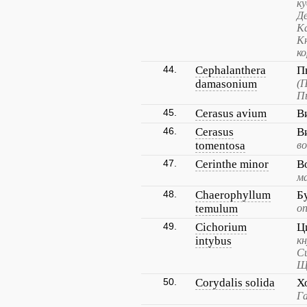
ку
Д
К
К
ко
44.
Cephalanthera
П
damasonium
(
П
45.
Cerasus avium
В
46.
Cerasus
В
tomentosa
в
47.
Cerinthe minor
В
м
48.
Chaerophyllum
Б
temulum
о
49.
Cichorium
Ц
intybus
к
Си
Щ
50.
Corydalis solida
Х
Га