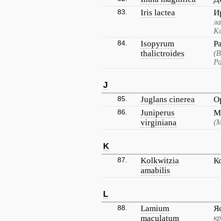
83.
Iris lactea
И
л
Ка
84.
Isopyrum
Р
thalictroides
(В
Р
J
85.
Juglans cinerea
О
86.
Juniperus
М
virginiana
(
K
87.
Kolkwitzia
К
amabilis
L
88.
Lamium
Я
maculatum
к