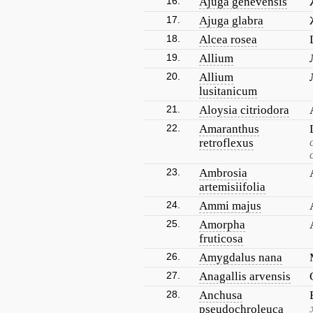
16.
Ajuga genevensis
17.
Ajuga glabra
18.
Alcea rosea
19.
Allium
20.
Allium
lusitanicum
21.
Aloysia citriodora
22.
Amaranthus
retroflexus
23.
Ambrosia
artemisiifolia
24.
Ammi majus
25.
Amorpha
fruticosa
26.
Amygdalus nana
27.
Anagallis arvensis
28.
Anchusa
pseudochroleuca