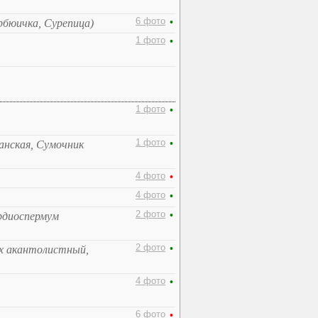
6 фото
•
ербюичка, Сурепица)
1 фото
•
1 фото
•
1 фото
•
анская, Сумочник
4 фото
•
4 фото
•
2 фото
•
рдиоспермум
2 фото
•
х акантолистный,
4 фото
•
6 фото
•