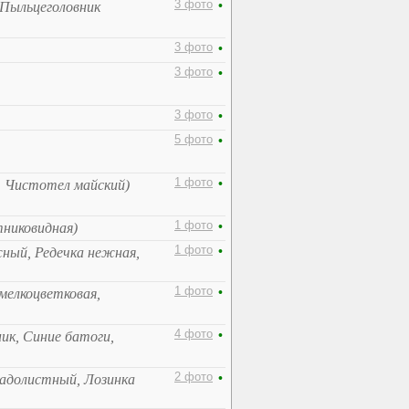
3 фото
•
 Пыльцеголовник
3 фото
•
3 фото
•
3 фото
•
5 фото
•
1 фото
•
, Чистотел майский)
1 фото
•
тниковидная)
1 фото
•
ный, Редечка нежная,
1 фото
•
мелкоцветковая,
4 фото
•
ик, Синие батоги,
2 фото
•
радолистный, Лозинка