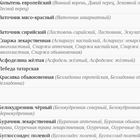
Копытень европейский
(Винный корень, Дикий перец, Земляной 
Лесной перец)
Ваточник мясо-красный
(Ваточник инкарнатный)
Ваточник сирийский
(Ластовень сирийский, Ластовник, Эскула
Спаржа лекарственная
(Аспарагус каспийский, Аспарагус лекар
многолистный, Спаржа аптечная, Спаржа каспийская, Спаржа 
многолистная, Спаржа обыкновенная)
Асфоделина жёлтая
(Асфодель жёлтый, Асфоделюс жёлтый)
Лебеда татарская
Красавка обыкновенная
(Белладонна европейская, Белладонна о
белладонна)
Белокудренник чёрный
(Белокудренник северный, Белокудренник
Чернокудренник)
Бурачник лекарственный
(Бурачник аптечный, Бурачник обыкн
трава, Огуречная трава лекарственная, Огуречник, Огуречные д
Буглоссоидес полевой
(Буглосоидес полевой, Буглоссоид полевой