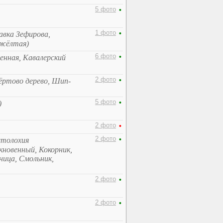
5 фото
•
1 фото
•
вка Зефирова,
-жёлтая)
6 фото
•
венная, Кавалерский
2 фото
•
ёртово дерево, Шип-
5 фото
•
)
2 фото
•
2 фото
•
столохия
кновенный, Кокорник,
ница, Смольник,
2 фото
•
2 фото
•