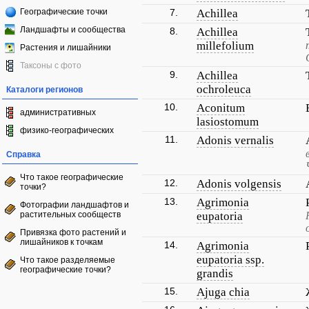
Географические точки
7.
Achillea
Ландшафты и сообщества
8.
Achillea
millefolium
Растения и лишайники
Таксоны с фото
9.
Achillea
ochroleuca
Каталоги регионов
10.
Aconitum
административных
lasiostomum
физико-географических
11.
Adonis vernalis
Справка
Что такое географические
12.
Adonis volgensis
точки?
13.
Agrimonia
Фотографии ландшафтов и
растительных сообществ
eupatoria
Привязка фото растений и
лишайников к точкам
14.
Agrimonia
eupatoria ssp.
Что такое разделяемые
географические точки?
grandis
15.
Ajuga chia