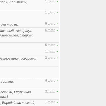
1 фото
•
ладан, Копытник,
1 фото
•
9 фото
•
пова трава)
6 фото
•
ственный, Аспарагус
многоиглая, Спаржа
5 фото
•
1 фото
•
2 фото
•
быкновенная, Красавка
6 фото
•
 сорный,
3 фото
•
овенный, Огуречная
ушки)
1 фото
•
, Воробейник полевой,