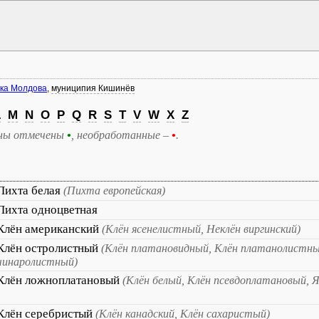
ка Молдова
,
муниципия Кишинёв
L
M
N
O
P
Q
R
S
T
V
W
X
Z
ны отмечены
•
, необработанные –
•
.
Пихта белая
(Пихта европейская)
Пихта одноцветная
Клён американский
(Клён ясенелистный, Неклён виргинский)
Клён остролистный
(Клён платановидный, Клён платанолистны
чинаролистный)
Клён ложноплатановый
(Клён белый, Клён псевдоплатановый, Я
Клён серебристый
(Клён канадский, Клён сахаристый)