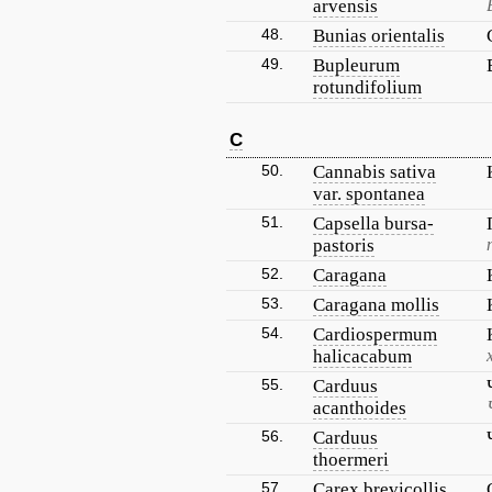
arvensis
48.
Bunias orientalis
49.
Bupleurum
rotundifolium
C
50.
Cannabis sativa
var. spontanea
51.
Capsella bursa-
pastoris
52.
Caragana
53.
Caragana mollis
54.
Cardiospermum
halicacabum
55.
Carduus
acanthoides
56.
Carduus
thoermeri
57.
Carex brevicollis