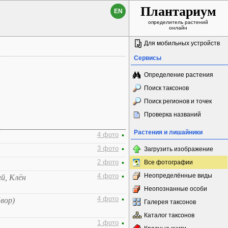
Плантариум
EN
определитель растений
онлайн
Для мобильных устройств
Сервисы
Определение растения
Поиск таксонов
Поиск регионов и точек
Проверка названий
Растения и лишайники
4 фото
•
3 фото
•
Загрузить изображение
2 фото
•
Все фотографии
Неопределённые виды
4 фото
•
й, Клён
Неопознанные особи
4 фото
•
вор)
Галерея таксонов
Каталог таксонов
1 фото
•