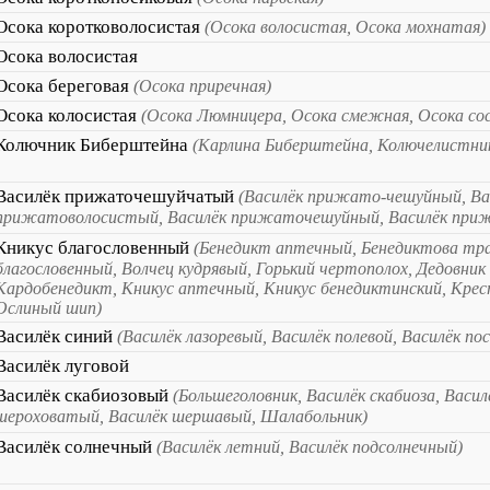
Осока коротковолосистая
(Осока волосистая, Осока мохнатая)
Осока волосистая
Осока береговая
(Осока приречная)
Осока колосистая
(Осока Люмницера, Осока смежная, Осока сос
Колючник Биберштейна
(Карлина Биберштейна, Колючелистни
Василёк прижаточешуйчатый
(Василёк прижато-чешуйный, Ва
прижатоволосистый, Василёк прижаточешуйный, Василёк при
Кникус благословенный
(Бенедикт аптечный, Бенедиктова тра
благословенный, Волчец кудрявый, Горький чертополох, Дедовник
Кардобенедикт, Кникус аптечный, Кникус бенедиктинский, Крес
Ослиный шип)
Василёк синий
(Василёк лазоревый, Василёк полевой, Василёк по
Василёк луговой
Василёк скабиозовый
(Большеголовник, Василёк скабиоза, Васил
шероховатый, Василёк шершавый, Шалабольник)
Василёк солнечный
(Василёк летний, Василёк подсолнечный)