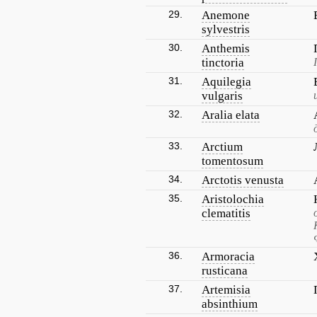
29.
Anemone
sylvestris
30.
Anthemis
tinctoria
31.
Aquilegia
vulgaris
32.
Aralia elata
33.
Arctium
tomentosum
34.
Arctotis venusta
35.
Aristolochia
clematitis
36.
Armoracia
rusticana
37.
Artemisia
absinthium