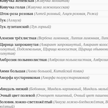
Живучка женевская
(Живучка мохнатая)
Живучка голая
(Живучка ложнохиосская)
Шток-роза розовая
(Алтей розовый, Алцея розовая, Рожа)
Лук
(Аллиум)
Лук лузитанский
(Лук горный)
Алоизия трёхлистная
(Вербена лимонная, Липпия лимонная, Лип
Щирица запрокинутая
(Амарант запрокинутый, Амарант коло
согнутый, Подсвекольник, Щирица колосистая, Щирица обыкнов
согнутая)
Амброзия полыннолистная
(Амброзия полынелистная, Амбрози
Амми большая
(Амми большой, Китайский тмин)
Аморфа кустарниковая
(Аморфа полукустарниковая)
Миндаль низкий
(Бобовник, Миндаль карликовый, Миндаль малы
Очный цвет полевой
(Очноцвет пашенный, Очный цвет пашенн
Воловик ложно-светложёлтый
(Анхуза ложно-бледножёлтая, В
жёлтый)