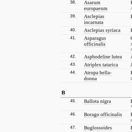
38.
Asarum
europaeum
39.
Asclepias
incarnata
40.
Asclepias syriaca
41.
Asparagus
officinalis
42.
Asphodeline lutea
43.
Atriplex tatarica
44.
Atropa bella-
donna
B
45.
Ballota nigra
46.
Borago officinalis
47.
Buglossoides