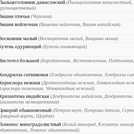
Пыльцеголовник дамасонский
(Пыльцеголовник копьелистный,
крупноцветковый)
Вишня птичья
(Черешня)
Вишня войлочная
(Вишенка войлочная, Вишня китайская)
Восковник малый
(Воскоцветник малый, Вощанка малая)
Бутень одуряющий
(Бутень опьяняющий)
Чистотел большой
(Бородавочник, Желтомолочник, Подтынник
Хондрилла ситниковая
(Хондрилла обыкновенная, Хондрилла си
Хориспора нежная
(Дробноплодница нежная, Ломкоплодник неж
Хориспора тоненькая, Чёткоплодник нежный)
Хризантема индийская
(Дендрантема индийская, Дендрантема 
Хризантема мелкоцветковая)
Цикорий обыкновенный
(Петров кнут, Петровы батоги, Серпн
Цикорный корень, Щербак)
Ломонос виноградолистный
(Белый виноград, Клематис виног
обыкновенная, Ломонос обыкновенный)