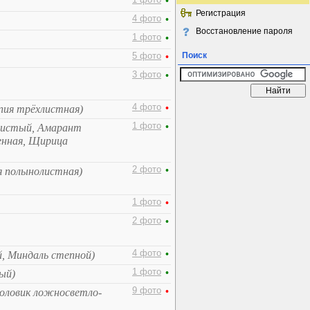
1 фото
•
Регистрация
4 фото
•
Восстановление пароля
1 фото
•
Поиск
5 фото
•
3 фото
•
4 фото
•
пия трёхлистная)
1 фото
•
систый, Амарант
енная, Щирица
2 фото
•
я полынолистная)
1 фото
•
2 фото
•
4 фото
•
й, Миндаль степной)
1 фото
•
ый)
9 фото
•
оловик ложносветло-