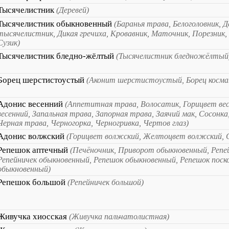
Тысячелистник
(Деревей)
Тысячелистник обыкновенный
(Баранья трава, Белоголовник, Д
тысячелистник, Дикая гречиха, Кровавник, Маточник, Порезник,
Сузик)
Тысячелистник бледно-жёлтый
(Тысячелистник бледножёлтый
Борец шерстистоустый
(Аконит шерстистоустый, Борец косма
Адонис весенний
(Аппетитная трава, Волосатик, Горицвет ве
весенний, Запальная трава, Запорная трава, Заячий мак, Сосонка
Черная трава, Черногорка, Черногривка, Чертов глаз)
Адонис волжский
(Горицвет волжский, Желтоцвет волжский, 
Репешок аптечный
(Печёночник, Приворот обыкновенный, Репе
Репейничек обыкновенный, Репешок обыкновенный, Репешок поск
обыкновенный)
Репешок большой
(Репейничек большой)
Живучка хиосская
(Живучка пальчатолистная)