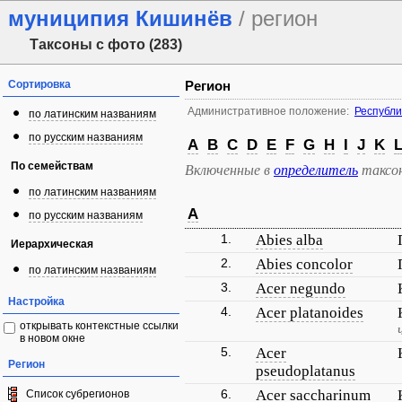
муниципия Кишинёв
/ регион
Таксоны с фото (283)
Сортировка
Регион
Административное положение:
Республи
по латинским названиям
по русским названиям
A
B
C
D
E
F
G
H
I
J
K
По семействам
Включенные в
определитель
таксо
по латинским названиям
A
по русским названиям
1.
Abies alba
Иерархическая
2.
Abies concolor
по латинским названиям
3.
Acer negundo
Настройка
4.
Acer platanoides
открывать контекстные ссылки
в новом окне
5.
Acer
Регион
pseudoplatanus
6.
Acer saccharinum
Список субрегионов