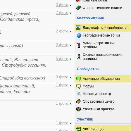
Красные книги
3 фото
•
Флористические списки
7 фото
•
еревей, Деревей
Местообитания
 Солдатская трава,
Ландшафты и сообщества
2 фото
•
)
Географические точки
Административные
2 фото
•
тозевовый)
регионы
Физико-географические
5 фото
•
регионы
сенний, Желтоцвет
, Стародубка весенняя,
Сообщество
3 фото
•
Стародубка волжская)
Активные обсуждения
1 фото
•
йничек аптечный,
Форум
онный, Репяшок
Новости проекта
Справочный центр
1 фото
•
Участники проекта
Участник
1 фото
•
Авторизация