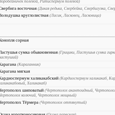
Воробейничек полевой, Ритиспермум полевой)
Свербига восточная
(Дикая редька, Свербейка, Свербигузка, Св
Володушка круглолистная
(Ласик, Ласковец, Ласковица)
Конопля сорная
Пастушья сумка обыкновенная
(Грицики, Пастушья сумка гирк
пастуший)
Карагана
(Караганник)
Карагана мягкая
Кардиоспермум халикакабский
(Кардиоспермум халикакаб, Ка
халикакабовый, Халикакаб)
Чертополох шиповатый
(Чертополох акантоидный, Чертополо
Чертополох колючий, Чертополох мощный)
Чертополох Тёрмера
(Чертополох оттянутый)
Осока коротконосиковая
(Осока парвская)