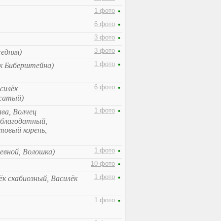
1 фото
•
6 фото
•
3 фото
•
3 фото
•
едняя)
1 фото
•
к Биберштейна)
6 фото
•
силёк
жатый)
1 фото
•
ва, Волчец
 благодатный,
товый корень,
1 фото
•
севной, Волошка)
10 фото
•
1 фото
•
ёк скабиозный, Василёк
1 фото
•