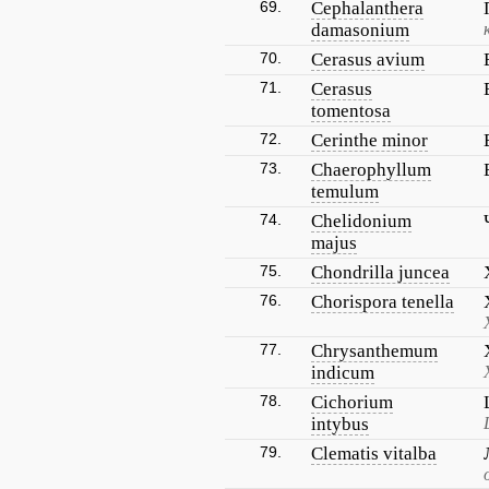
69.
Cephalanthera
damasonium
70.
Cerasus avium
71.
Cerasus
tomentosa
72.
Cerinthe minor
73.
Chaerophyllum
temulum
74.
Chelidonium
majus
75.
Chondrilla juncea
76.
Chorispora tenella
77.
Chrysanthemum
indicum
78.
Cichorium
intybus
79.
Clematis vitalba