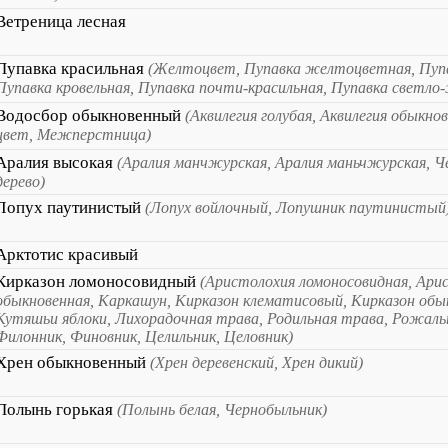
Ветреница лесная
Пупавка красильная
(Желтоцвет, Пупавка желтоцветная, Пупа
Пупавка кровельная, Пупавка почти-красильная, Пупавка светло
Водосбор обыкновенный
(Аквилегия голубая, Аквилегия обыкно
цвет, Межперстница)
Аралия высокая
(Аралия манчжурская, Аралия маньчжурская, Ч
дерево)
Лопух паутинистый
(Лопух войлочный, Лопушник паутинистый
Арктотис красивый
Кирказон ломоносовидный
(Аристолохия ломоносовидная, Ари
обыкновенная, Каркашун, Кирказон клематисовый, Кирказон обы
Кутяшьи яблоки, Лихорадочная трава, Родильная трава, Рожаль
Филонник, Финовник, Целильник, Целовник)
Хрен обыкновенный
(Хрен деревенский, Хрен дикий)
Полынь горькая
(Полынь белая, Чернобыльник)