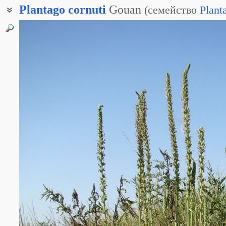
Plantago
cornuti
Gouan
(
семейство
Plant