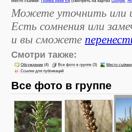
Место съёмки:
Пойма реки Ея
(смотреть на картах
Google
,
Ян
Можете уточнить или и
Есть сомнения или зам
и вы сможете
перенест
Смотри также:
Обсуждение
(4)
Все фото в группе
(3)
Место съёмки
Ссылки для публикаций
Все фото в группе