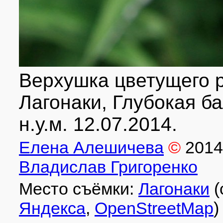
Верхушка цветущего р
Лагонаки, Глубокая ба
н.у.м. 12.07.2014.
Елена Алешичева
©
2014
Владислав Григоренко
Место съёмки:
Лагонаки
(
Яндекса
,
OpenStreetMap
)