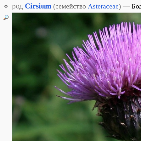
род
Cirsium
(
семейство
Asteraceae
)
Бо