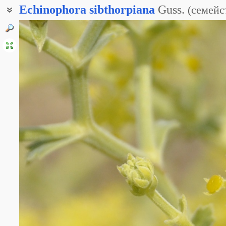
Echinophora
sibthorpiana
Guss.
(
семейс
Колюченосец Зибторпа
Колюченосник Сибторпа