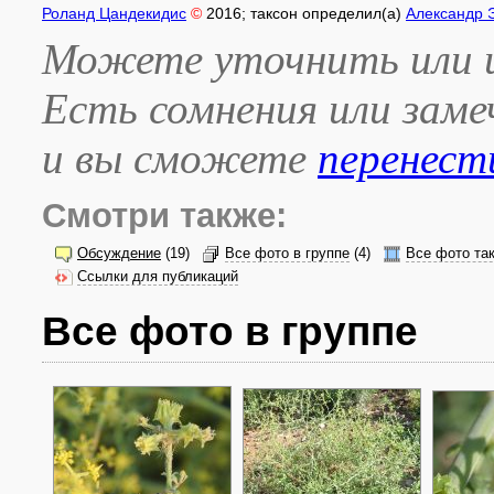
Роланд Цандекидис
©
2016
; таксон определил(а)
Александр 
Можете уточнить или и
Есть сомнения или зам
и вы сможете
перенест
Смотри также:
Обсуждение
(19)
Все фото в группе
(4)
Все фото та
Ссылки для публикаций
Все фото в группе