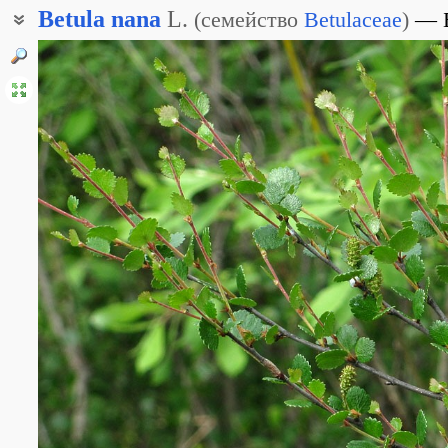
Betula
nana
L.
(
семейство
Betulaceae
)
Берёзка карликовая
Берёзовый стланик
Ерник