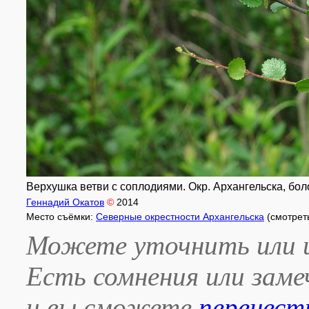
Верхушка ветви с соплодиями. Окр. Архангельска, боло
Геннадий Окатов
©
2014
Место съёмки:
Северные окрестности Архангельска
(смотрет
Можете уточнить или и
Есть сомнения или зам
и вы сможете
перенест