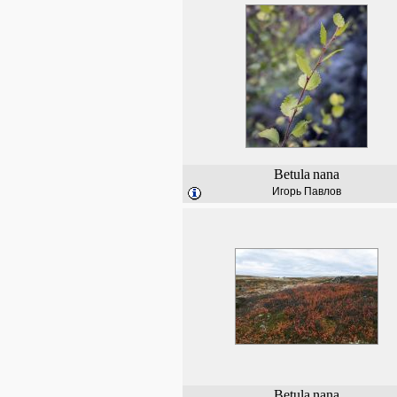
Betula
nana
Игорь Павлов
Betula
nana