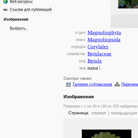
Веб-ресурсы
Ссылки для публикаций
Изображения
Выбрать...
Magnoliophyta
отдел
Magnoliopsida
класс
Corylales
порядок
Betulaceae
семейство
Betula
род
nana
L.
вид
Смотри также:
Галерея субтаксонов
Перечен
Изображения
Показано с 1 по 30-е (30 из 155 найденны
Страница:
первая
|
предыдущая