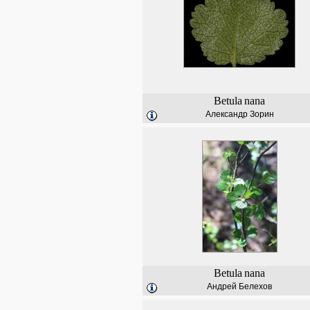
Betula
nana
Александр Зорин
Betula
nana
Андрей Белехов