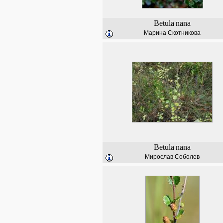
Betula
nana
Марина Скотникова
Betula
nana
Мирослав Соболев