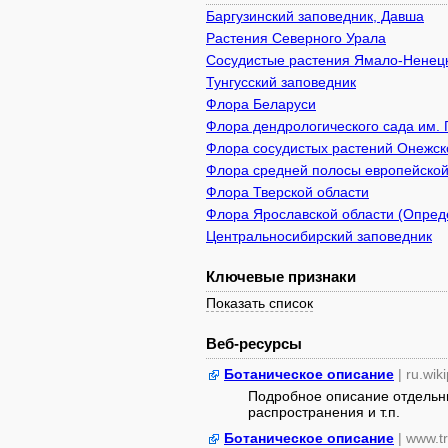
Баргузинский заповедник, Давша
Растения Северного Урала
Сосудистые растения Ямало-Ненецк
Тунгусский заповедник
Флора Беларуси
Флора дендрологического сада им. 
Флора сосудистых растений Онежско
Флора средней полосы европейской
Флора Тверской области
Флора Ярославской области (Опреде
Центральносибирский заповедник
Ключевые признаки
Показать список
Веб-ресурсы
Ботаническое описание
| ru.wik
Подробное описание отдельны
распространения и т.п.
Ботаническое описание
| www.tr