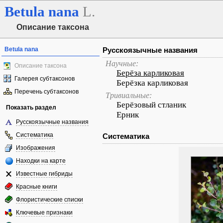
Betula
nana
L.
Описание таксона
Betula nana
Русскоязычные названия
Научные:
Описание таксона
Берёза карликовая
Галерея субтаксонов
Берёзка карликовая
Перечень субтаксонов
Тривиальные:
Берёзовый стланик
Показать раздел
Ерник
Русскоязычные названия
Систематика
Систематика
Изображения
Находки на карте
Известные гибриды
Красные книги
Флористические списки
Ключевые признаки