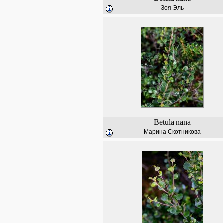
Зоя Эль
Betula
nana
Марина Скотникова