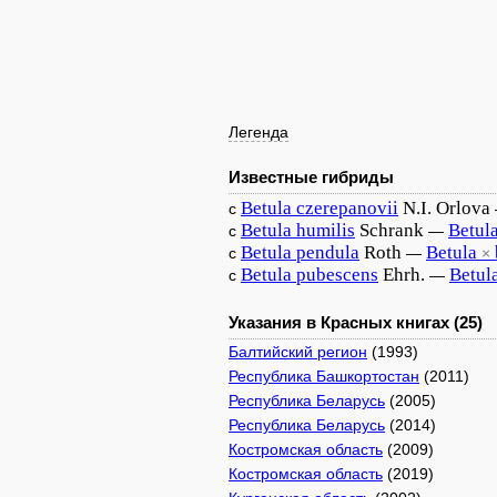
Легенда
Известные гибриды
Betula
czerepanovii
N.I. Orlova
с
Betula
humilis
Schrank
Betul
с
—
Betula
pendula
Roth
Betula
с
—
×
Betula
pubescens
Ehrh.
Betul
с
—
Указания в Красных книгах (25)
Балтийский регион
(1993)
Республика Башкортостан
(2011)
Республика Беларусь
(2005)
Республика Беларусь
(2014)
Костромская область
(2009)
Костромская область
(2019)