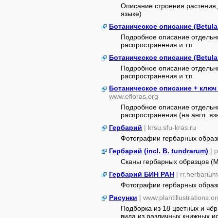
Описание строения растения,
языке)
Ботаническое описание (Betula n
Подробное описание отдельны
распространения и т.п.
Ботаническое описание (Betula n
Подробное описание отдельны
распространения и т.п.
Ботаническое описание + ключ
www.efloras.org
Подробное описание отдельны
распространения (на англ. яз
Гербарий
| krsu.sfu-kras.ru
Фотографии гербарных образ
Гербарий (incl. B. tundrarum)
| 
Сканы гербарных образцов (
Гербарий БИН РАН
| rr.herbarium
Фотографии гербарных образ
Рисунки
| www.plantillustrations.or
Подборка из 18 цветных и чё
вида из различных книжных ист