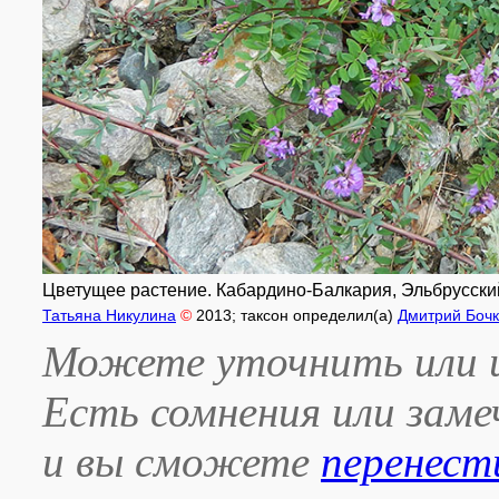
Цветущее растение. Кабардино-Балкария, Эльбрусский р-
Татьяна Никулина
©
2013
; таксон определил(а)
Дмитрий Бочк
Можете уточнить или и
Есть сомнения или зам
и вы сможете
перенест