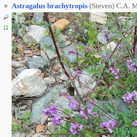
Astragalus
brachytropis
(Steven) C.A. M
Астрагал коротколодочный