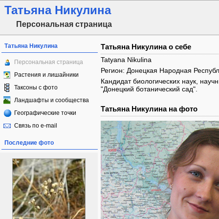
Татьяна Никулина
Персональная страница
Татьяна Никулина
Татьяна Никулина о себе
Tatyana Nikulina
Персональная страница
Регион: Донецкая Народная Республ
Растения и лишайники
Кандидат биологических наук, науч
Таксоны с фото
"Донецкий ботанический сад".
Ландшафты и сообщества
Татьяна Никулина на фото
Географические точки
Связь по e-mail
Последние фото