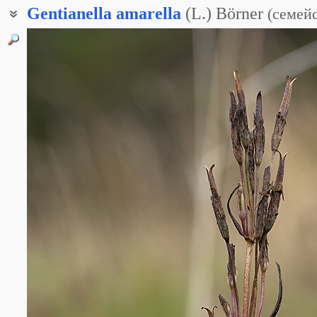
Gentianella
amarella
(L.) Börner
(
семей
Горечавка горьковатая
Горечавка луговая
Горечавка пазушная
Горечавочка горькая
Горечавочка пазушная