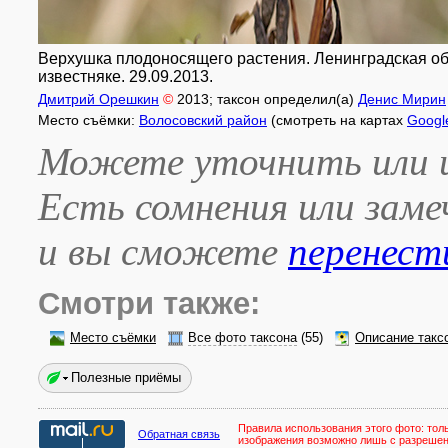
Верхушка плодоносящего растения. Ленинградская обл.
известняке. 29.09.2013.
Дмитрий Орешкин
©
2013
; таксон определил(а)
Денис Мирин
Место съёмки:
Волосовский район
(смотреть на картах
Googl
Можете уточнить или и
Есть сомнения или зам
и вы сможете
перенест
Смотри также:
Место съёмки
Все фото таксона
(55)
Описание такс
Полезные приёмы
Правила использования этого фото:
тол
Обратная связь
изображения возможно лишь с разреше